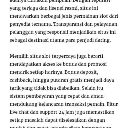
adanya tindakan penipuan. Dengan reputasi
yang terjaga dan lisensi resmi, situs ini
menawarkan berbagai jenis permainan slot dari
penyedia ternama. Transparansi dan pelayanan
pelanggan yang responsif menjadikan situs ini
sebagai destinasi utama para penjudi daring.
Memilih situs slot terpercaya juga berarti
mendapatkan akses ke bonus dan promosi
menarik setiap harinya. Bonus deposit,
cashback, hingga putaran gratis menjadi daya
tarik yang tidak bisa diabaikan. Selain itu,
sistem pembayaran yang cepat dan aman
mendukung kelancaran transaksi pemain. Fitur
live chat dan support 24 jam juga memastikan
setiap masalah dapat diselesaikan dengan