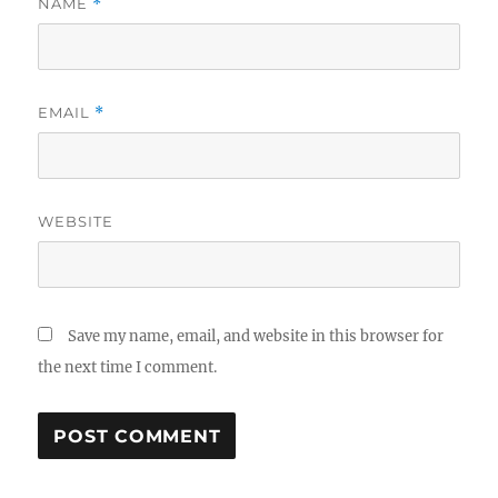
NAME
*
EMAIL
*
WEBSITE
Save my name, email, and website in this browser for
the next time I comment.