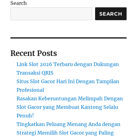
Search
SEARCH
Recent Posts
Link Slot 2026 Terbaru dengan Dukungan
Transaksi QRIS
Situs Slot Gacor Hari Ini Dengan Tampilan
Profesional
Rasakan Keberuntungan Melimpah Dengan
Slot Gacor yang Membuat Kantong Selalu
Penuh!
Tingkatkan Peluang Menang Anda dengan
Strategi Memilih Slot Gacor yang Paling