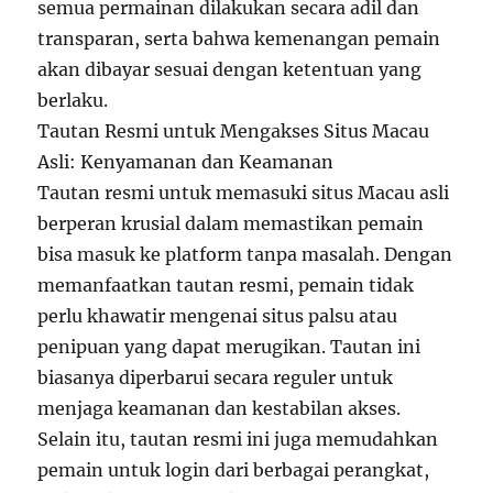
semua permainan dilakukan secara adil dan
transparan, serta bahwa kemenangan pemain
akan dibayar sesuai dengan ketentuan yang
berlaku.
Tautan Resmi untuk Mengakses Situs Macau
Asli: Kenyamanan dan Keamanan
Tautan resmi untuk memasuki situs Macau asli
berperan krusial dalam memastikan pemain
bisa masuk ke platform tanpa masalah. Dengan
memanfaatkan tautan resmi, pemain tidak
perlu khawatir mengenai situs palsu atau
penipuan yang dapat merugikan. Tautan ini
biasanya diperbarui secara reguler untuk
menjaga keamanan dan kestabilan akses.
Selain itu, tautan resmi ini juga memudahkan
pemain untuk login dari berbagai perangkat,