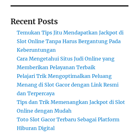
Recent Posts
Temukan Tips Jitu Mendapatkan Jackpot di
Slot Online Tanpa Harus Bergantung Pada
Keberuntungan
Cara Mengetahui Situs Judi Online yang
Memberikan Pelayanan Terbaik
Pelajari Trik Mengoptimalkan Peluang
Menang di Slot Gacor dengan Link Resmi
dan Terpercaya
Tips dan Trik Memenangkan Jackpot di Slot
Online dengan Mudah
Toto Slot Gacor Terbaru Sebagai Platform
Hiburan Digital