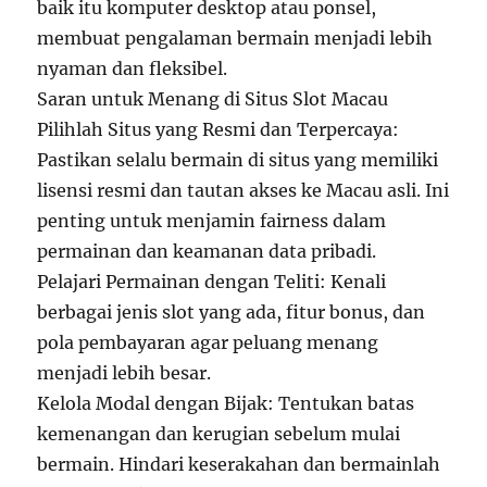
baik itu komputer desktop atau ponsel,
membuat pengalaman bermain menjadi lebih
nyaman dan fleksibel.
Saran untuk Menang di Situs Slot Macau
Pilihlah Situs yang Resmi dan Terpercaya:
Pastikan selalu bermain di situs yang memiliki
lisensi resmi dan tautan akses ke Macau asli. Ini
penting untuk menjamin fairness dalam
permainan dan keamanan data pribadi.
Pelajari Permainan dengan Teliti: Kenali
berbagai jenis slot yang ada, fitur bonus, dan
pola pembayaran agar peluang menang
menjadi lebih besar.
Kelola Modal dengan Bijak: Tentukan batas
kemenangan dan kerugian sebelum mulai
bermain. Hindari keserakahan dan bermainlah