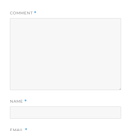
COMMENT
*
NAME
*
EMAIL
*