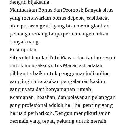
dengan bijaksana.
Manfaatkan Bonus dan Promosi: Banyak situs
yang menawarkan bonus deposit, cashback,
atau putaran gratis yang bisa meningkatkan
peluang menang tanpa perlu mengeluarkan
banyak uang.
Kesimpulan
Situs slot bandar Toto Macau dan tautan resmi
untuk mengakses situs Macau asli adalah
pilihan terbaik untuk penggemar judi online
yang ingin merasakan pengalaman kasino
yang nyata dari kenyamanan rumah.
Keamanan, keaslian, dan pelayanan pelanggan
yang profesional adalah hal-hal penting yang
harus diperhatikan. Dengan mengikuti saran
bermain yang tepat, peluang untuk meraih