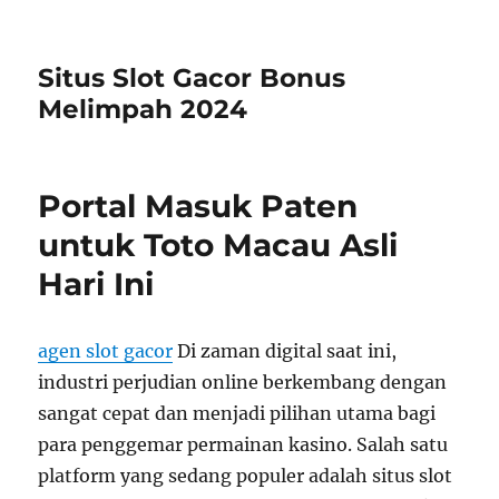
Situs Slot Gacor Bonus
Melimpah 2024
Portal Masuk Paten
untuk Toto Macau Asli
Hari Ini
agen slot gacor
Di zaman digital saat ini,
industri perjudian online berkembang dengan
sangat cepat dan menjadi pilihan utama bagi
para penggemar permainan kasino. Salah satu
platform yang sedang populer adalah situs slot