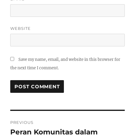
WEBSITE
Save my name, email, and website in this browser for
the next time I comment.
Post
PREVIOUS
navigation
Peran Komunitas dalam
Previous