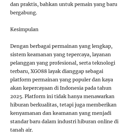
dan praktis, bahkan untuk pemain yang baru
bergabung.
Kesimpulan
Dengan berbagai permainan yang lengkap,
sistem keamanan yang tepercaya, layanan
pelanggan yang profesional, serta teknologi
terbaru, XGO88 layak dianggap sebagai
platform permainan yang populer dan kaya
akan kepercayaan di Indonesia pada tahun
2025. Platform ini tidak hanya menawarkan
hiburan berkualitas, tetapi juga memberikan
kenyamanan dan keamanan yang menjadi
standar baru dalam industri hiburan online di
tanah air.