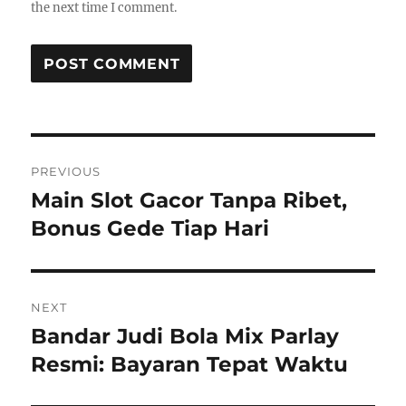
the next time I comment.
Post
PREVIOUS
navigation
Main Slot Gacor Tanpa Ribet,
Previous
post:
Bonus Gede Tiap Hari
NEXT
Bandar Judi Bola Mix Parlay
Next
post:
Resmi: Bayaran Tepat Waktu