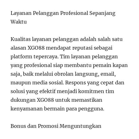
Layanan Pelanggan Profesional Sepanjang
Waktu
Kualitas layanan pelanggan adalah salah satu
alasan XGO88 mendapat reputasi sebagai
platform tepercaya. Tim layanan pelanggan
yang profesional siap membantu pemain kapan
saja, baik melalui obrolan langsung, email,
maupun media sosial. Respons yang cepat dan
solusi yang efektif menjadi komitmen tim
dukungan XGO88 untuk memastikan
kenyamanan bermain para pengguna.
Bonus dan Promosi Menguntungkan