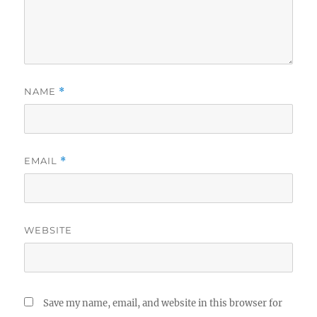
NAME
*
EMAIL
*
WEBSITE
Save my name, email, and website in this browser for