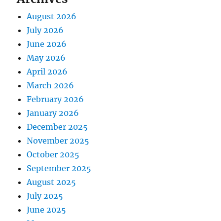
August 2026
July 2026
June 2026
May 2026
April 2026
March 2026
February 2026
January 2026
December 2025
November 2025
October 2025
September 2025
August 2025
July 2025
June 2025