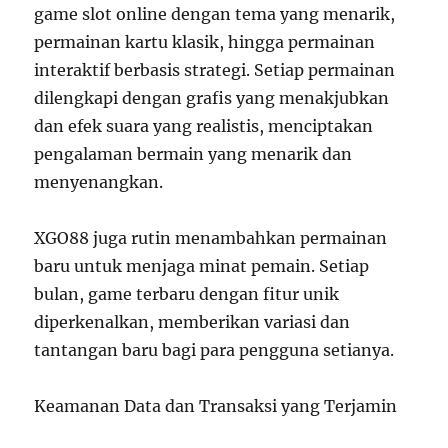
game slot online dengan tema yang menarik,
permainan kartu klasik, hingga permainan
interaktif berbasis strategi. Setiap permainan
dilengkapi dengan grafis yang menakjubkan
dan efek suara yang realistis, menciptakan
pengalaman bermain yang menarik dan
menyenangkan.
XGO88 juga rutin menambahkan permainan
baru untuk menjaga minat pemain. Setiap
bulan, game terbaru dengan fitur unik
diperkenalkan, memberikan variasi dan
tantangan baru bagi para pengguna setianya.
Keamanan Data dan Transaksi yang Terjamin