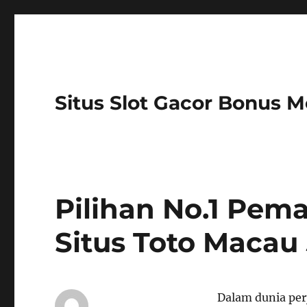
Situs Slot Gacor Bonus 
Pilihan No.1 Pe
Situs Toto Macau
Dalam dunia per