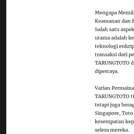
Mengapa Memi
Keamanan dan 
Salah satu asp
utama adalah ke
teknologi enkri
transaksi dari pe
TARUNGTOTO di 
dipercaya.
Varian Permain
TARUNGTOTO tid
tetapi juga bera
Singapore, Toto
kesempatan kep
selera mereka.