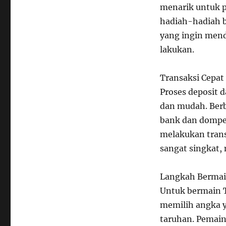
menarik untuk p
hadiah-hadiah b
yang ingin mend
lakukan.
Transaksi Cepa
Proses deposit
dan mudah. Ber
bank dan dompe
melakukan trans
sangat singkat
Langkah Berma
Untuk bermain 
memilih angka 
taruhan. Pemain