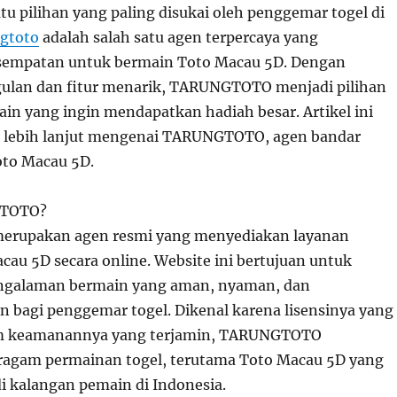
tu pilihan yang paling disukai oleh penggemar togel di
gtoto
adalah salah satu agen terpercaya yang
empatan untuk bermain Toto Macau 5D. Dengan
ulan dan fitur menarik, TARUNGTOTO menjadi pilihan
ain yang ingin mendapatkan hadiah besar. Artikel ini
lebih lanjut mengenai TARUNGTOTO, agen bandar
oto Macau 5D.
GTOTO?
rupakan agen resmi yang menyediakan layanan
cau 5D secara online. Website ini bertujuan untuk
galaman bermain yang aman, nyaman, dan
bagi penggemar togel. Dikenal karena lisensinya yang
em keamanannya yang terjamin, TARUNGTOTO
agam permainan togel, terutama Toto Macau 5D yang
di kalangan pemain di Indonesia.