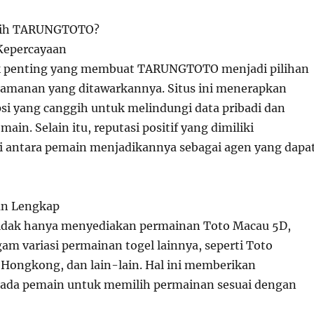
lih TARUNGTOTO?
Kepercayaan
ek penting yang membuat TARUNGTOTO menjadi pilihan
amanan yang ditawarkannya. Situs ini menerapkan
psi yang canggih untuk melindungi data pribadi dan
main. Selain itu, reputasi positif yang dimiliki
antara pemain menjadikannya sebagai agen yang dapa
an Lengkap
ak hanya menyediakan permainan Toto Macau 5D,
gam variasi permainan togel lainnya, seperti Toto
 Hongkong, dan lain-lain. Hal ini memberikan
ada pemain untuk memilih permainan sesuai dengan