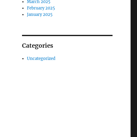
March 2025
February 2025
January 2025
Categories
Uncategorized