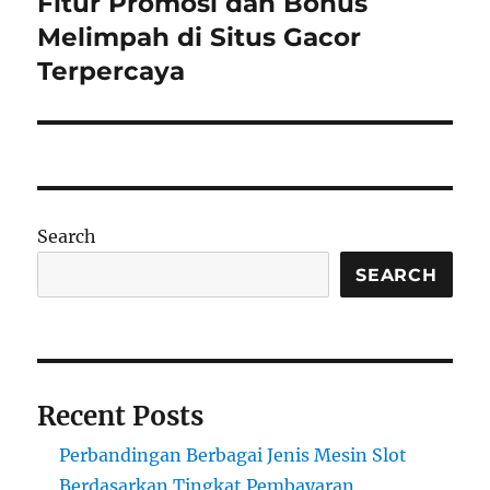
Fitur Promosi dan Bonus
Next
post:
Melimpah di Situs Gacor
Terpercaya
Search
SEARCH
Recent Posts
Perbandingan Berbagai Jenis Mesin Slot
Berdasarkan Tingkat Pembayaran