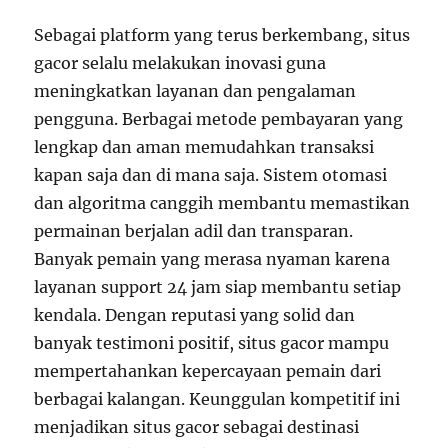
Sebagai platform yang terus berkembang, situs
gacor selalu melakukan inovasi guna
meningkatkan layanan dan pengalaman
pengguna. Berbagai metode pembayaran yang
lengkap dan aman memudahkan transaksi
kapan saja dan di mana saja. Sistem otomasi
dan algoritma canggih membantu memastikan
permainan berjalan adil dan transparan.
Banyak pemain yang merasa nyaman karena
layanan support 24 jam siap membantu setiap
kendala. Dengan reputasi yang solid dan
banyak testimoni positif, situs gacor mampu
mempertahankan kepercayaan pemain dari
berbagai kalangan. Keunggulan kompetitif ini
menjadikan situs gacor sebagai destinasi