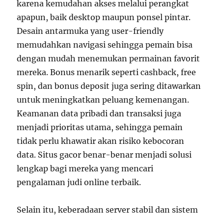
karena kemudahan akses melalui perangkat
apapun, baik desktop maupun ponsel pintar.
Desain antarmuka yang user-friendly
memudahkan navigasi sehingga pemain bisa
dengan mudah menemukan permainan favorit
mereka. Bonus menarik seperti cashback, free
spin, dan bonus deposit juga sering ditawarkan
untuk meningkatkan peluang kemenangan.
Keamanan data pribadi dan transaksi juga
menjadi prioritas utama, sehingga pemain
tidak perlu khawatir akan risiko kebocoran
data. Situs gacor benar-benar menjadi solusi
lengkap bagi mereka yang mencari
pengalaman judi online terbaik.
Selain itu, keberadaan server stabil dan sistem