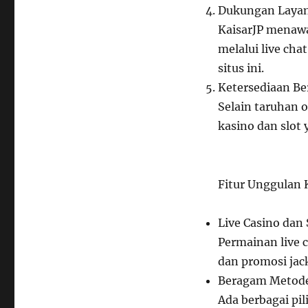
Dukungan Layan
KaisarJP menaw
melalui live cha
situs ini.
Ketersediaan B
Selain taruhan 
kasino dan slot
Fitur Unggulan 
Live Casino dan 
Permainan live c
dan promosi jack
Beragam Metod
Ada berbagai pi