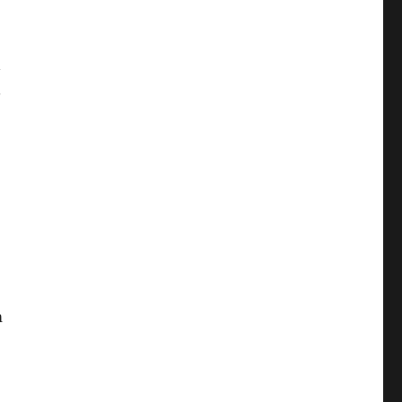
n
.
m