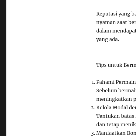
Reputasi yang b
nyaman saat ber
dalam mendapat
yang ada.
Tips untuk Berm
Pahami Permain
Sebelum bermain
meningkatkan p
Kelola Modal de
Tentukan batas 
dan tetap meni
Manfaatkan Bon