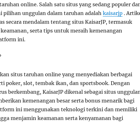
taruhan online. Salah satu situs yang sedang populer da
i pilihan unggulan dalam taruhan adalah
kaisarjp
. Artik
as secara mendalam tentang situs KaisarJP, termasuk
r, keamanan, serta tips untuk meraih kemenangan
tform ini.
?
kan situs taruhan online yang menyediakan berbagai
ti poker, slot, tembak ikan, dan sportsbook. Dengan
erus berkembang, KaisarJP dikenal sebagai situs unggula
mberikan kemenangan besar serta bonus menarik bagi
atform ini menggunakan teknologi terkini dan memiliki
hingga menjamin keamanan serta kenyamanan bagi