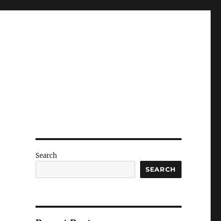
Search
SEARCH