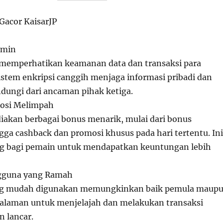
Gacor KaisarJP
amin
 memperhatikan keamanan data dan transaksi para
stem enkripsi canggih menjaga informasi pribadi dan
ndungi dari ancaman pihak ketiga.
osi Melimpah
diakan berbagai bonus menarik, mulai dari bonus
gga cashback dan promosi khusus pada hari tertentu. Ini
g bagi pemain untuk mendapatkan keuntungan lebih
gguna yang Ramah
ang mudah digunakan memungkinkan baik pemula maup
alaman untuk menjelajah dan melakukan transaksi
n lancar.