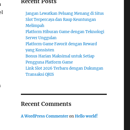
Recent Posts
n
el
Jangan Lewatkan Peluang Menang di Situs
Slot Terpercaya dan Raup Keuntungan
Melimpah
Platform Hiburan Game dengan Teknologi
Server Unggulan
Platform Game Favorit dengan Reward
yang Konsisten
Bonus Harian Maksimal untuk Setiap
Pengguna Platform Game
Link Slot 2026 Terbaru dengan Dukungan
Transaksi QRIS
n
Recent Comments
A WordPress Commenter
on
Hello world!