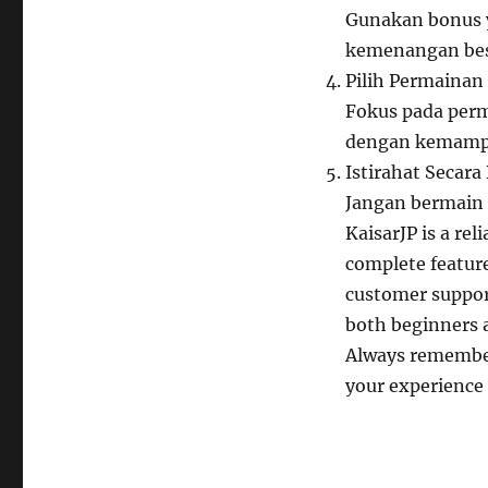
Gunakan bonus 
kemenangan bes
Pilih Permainan
Fokus pada per
dengan kemamp
Istirahat Secara
Jangan bermain t
KaisarJP is a rel
complete featur
customer support
both beginners a
Always remember
your experience 