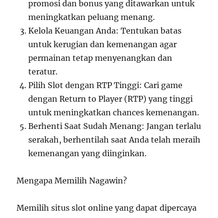
promosi dan bonus yang ditawarkan untuk
meningkatkan peluang menang.
Kelola Keuangan Anda: Tentukan batas
untuk kerugian dan kemenangan agar
permainan tetap menyenangkan dan
teratur.
Pilih Slot dengan RTP Tinggi: Cari game
dengan Return to Player (RTP) yang tinggi
untuk meningkatkan chances kemenangan.
Berhenti Saat Sudah Menang: Jangan terlalu
serakah, berhentilah saat Anda telah meraih
kemenangan yang diinginkan.
Mengapa Memilih Nagawin?
Memilih situs slot online yang dapat dipercaya