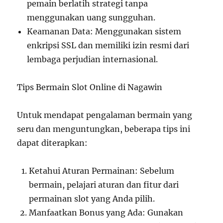
pemain berlatih strategi tanpa
menggunakan uang sungguhan.
Keamanan Data: Menggunakan sistem
enkripsi SSL dan memiliki izin resmi dari
lembaga perjudian internasional.
Tips Bermain Slot Online di Nagawin
Untuk mendapat pengalaman bermain yang
seru dan menguntungkan, beberapa tips ini
dapat diterapkan:
Ketahui Aturan Permainan: Sebelum
bermain, pelajari aturan dan fitur dari
permainan slot yang Anda pilih.
Manfaatkan Bonus yang Ada: Gunakan