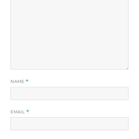
NAME
*
EMAIL
*