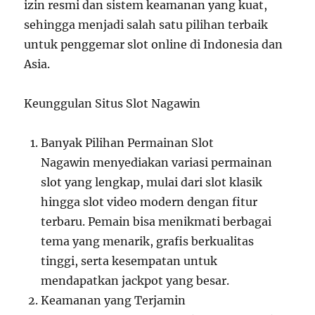
izin resmi dan sistem keamanan yang kuat,
sehingga menjadi salah satu pilihan terbaik
untuk penggemar slot online di Indonesia dan
Asia.
Keunggulan Situs Slot Nagawin
Banyak Pilihan Permainan Slot
Nagawin menyediakan variasi permainan
slot yang lengkap, mulai dari slot klasik
hingga slot video modern dengan fitur
terbaru. Pemain bisa menikmati berbagai
tema yang menarik, grafis berkualitas
tinggi, serta kesempatan untuk
mendapatkan jackpot yang besar.
Keamanan yang Terjamin