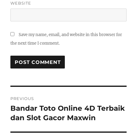
WEBSITE
Save my name, email, and website in this browser for
the next time I comment.
Post
PREVIOUS
navigation
Bandar Toto Online 4D Terbaik
Previous
post:
dan Slot Gacor Maxwin