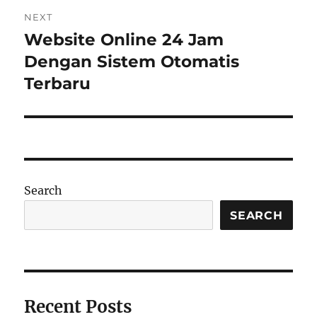
NEXT
Website Online 24 Jam
Next
post:
Dengan Sistem Otomatis
Terbaru
Search
SEARCH
Recent Posts