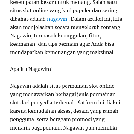
kesempatan besar untuk menang. Salah satu
situs slot online yang kini populer dan sering
dibahas adalah
nagawin
. Dalam artikel ini, kita
akan menjelaskan secara menyeluruh tentang
Nagawin, termasuk keunggulan, fitur,
keamanan, dan tips bermain agar Anda bisa
mendapatkan kemenangan yang maksimal.
Apa Itu Nagawin?
Nagawin adalah situs permainan slot online
yang menawarkan berbagai jenis permainan
slot dari penyedia terkenal. Platform ini diakui
karena kemudahan akses, desain yang ramah
pengguna, serta beragam promosi yang
menarik bagi pemain. Nagawin pun memiliki