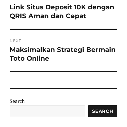
navigation
Link Situs Deposit 10K dengan
Previous
post:
QRIS Aman dan Cepat
NEXT
Maksimalkan Strategi Bermain
Next
post:
Toto Online
Search
SEARCH