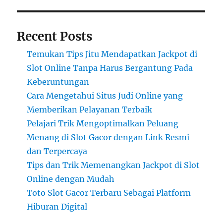
Recent Posts
Temukan Tips Jitu Mendapatkan Jackpot di
Slot Online Tanpa Harus Bergantung Pada
Keberuntungan
Cara Mengetahui Situs Judi Online yang
Memberikan Pelayanan Terbaik
Pelajari Trik Mengoptimalkan Peluang
Menang di Slot Gacor dengan Link Resmi
dan Terpercaya
Tips dan Trik Memenangkan Jackpot di Slot
Online dengan Mudah
Toto Slot Gacor Terbaru Sebagai Platform
Hiburan Digital