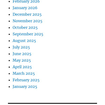
February 2026
January 2026
December 2025
November 2025
October 2025
September 2025
August 2025
July 2025
June 2025
May 2025
April 2025
March 2025
February 2025
January 2025