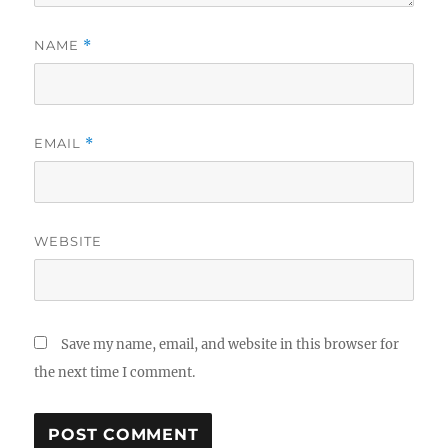
NAME
*
EMAIL
*
WEBSITE
Save my name, email, and website in this browser for
the next time I comment.