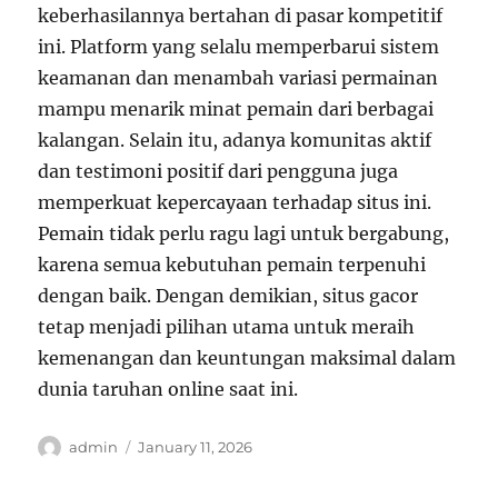
keberhasilannya bertahan di pasar kompetitif
ini. Platform yang selalu memperbarui sistem
keamanan dan menambah variasi permainan
mampu menarik minat pemain dari berbagai
kalangan. Selain itu, adanya komunitas aktif
dan testimoni positif dari pengguna juga
memperkuat kepercayaan terhadap situs ini.
Pemain tidak perlu ragu lagi untuk bergabung,
karena semua kebutuhan pemain terpenuhi
dengan baik. Dengan demikian, situs gacor
tetap menjadi pilihan utama untuk meraih
kemenangan dan keuntungan maksimal dalam
dunia taruhan online saat ini.
Author
Posted
admin
January 11, 2026
on