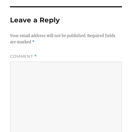
Leave a Reply
Your email address will not be published.
Required fields
are marked
*
COMMENT
*