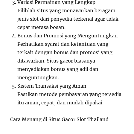
Variasi Permainan yang Lengkap
Pilihlah situs yang menawarkan beragam
jenis slot dari penyedia terkenal agar tidak
cepat merasa bosan.
Bonus dan Promosi yang Menguntungkan
Perhatikan syarat dan ketentuan yang
terkait dengan bonus dan promosi yang
ditawarkan. Situs gacor biasanya
menyediakan bonus yang adil dan
menguntungkan.
Sistem Transaksi yang Aman
Pastikan metode pembayaran yang tersedia
itu aman, cepat, dan mudah dipakai.
Cara Menang di Situs Gacor Slot Thailand