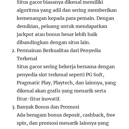
Situs gacor biasanya dikenal memiliki
algoritma yang adil dan sering memberikan
kemenangan kepada para pemain. Dengan
demikian, peluang untuk mendapatkan
jackpot atau bonus besar lebih baik
dibandingkan dengan situs lain.
Permainan Berkualitas dari Penyedia
Terkenal
Situs gacor sering bekerja bersama dengan
penyedia slot terkenal seperti PG Soft,
Pragmatic Play, Playtech, dan lainnya, yang
dikenal akan grafis yang menarik serta
fitur-fitur inovatif.
Banyak Bonus dan Promosi
Ada beragam bonus deposit, cashback, free
spin, dan promosi menarik lainnya yang