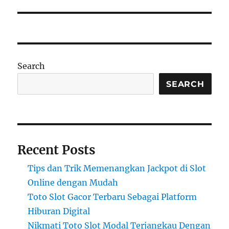
Search
SEARCH
Recent Posts
Tips dan Trik Memenangkan Jackpot di Slot
Online dengan Mudah
Toto Slot Gacor Terbaru Sebagai Platform
Hiburan Digital
Nikmati Toto Slot Modal Terjangkau Dengan