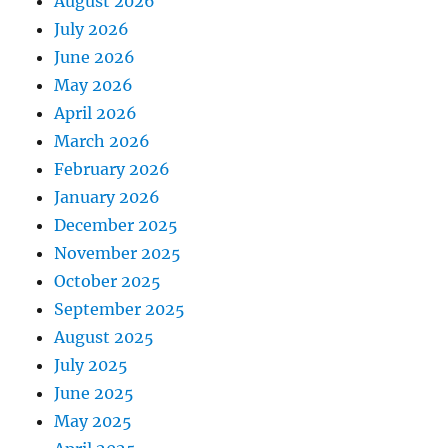
August 2026
July 2026
June 2026
May 2026
April 2026
March 2026
February 2026
January 2026
December 2025
November 2025
October 2025
September 2025
August 2025
July 2025
June 2025
May 2025