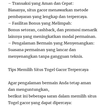
– Transaksi yang Aman dan Cepat:
Biasanya, situs gacor menawarkan metode
pembayaran yang lengkap dan terpercaya.
– Fasilitas Bonus yang Melimpah:
Bonus setoran, cashback, dan promosi menarik
lainnya yang meningkatkan modal permainan.
– Pengalaman Bermain yang Menyenangkan:
Suasana permainan yang lancar dan
menyenangkan tanpa gangguan teknis.
Tips Memilih Situs Togel Gacor Terpercaya
Agar pengalaman bermain Anda tetap aman
dan menguntungkan,
berikut ini beberapa saran dalam memilih situs
Togel gacor yang dapat dipercaya: