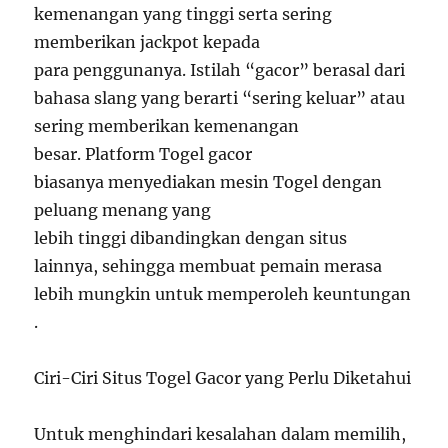
kemenangan yang tinggi serta sering
memberikan jackpot kepada
para penggunanya. Istilah “gacor” berasal dari
bahasa slang yang berarti “sering keluar” atau
sering memberikan kemenangan
besar. Platform Togel gacor
biasanya menyediakan mesin Togel dengan
peluang menang yang
lebih tinggi dibandingkan dengan situs
lainnya, sehingga membuat pemain merasa
lebih mungkin untuk memperoleh keuntungan
.
Ciri-Ciri Situs Togel Gacor yang Perlu Diketahui
Untuk menghindari kesalahan dalam memilih,