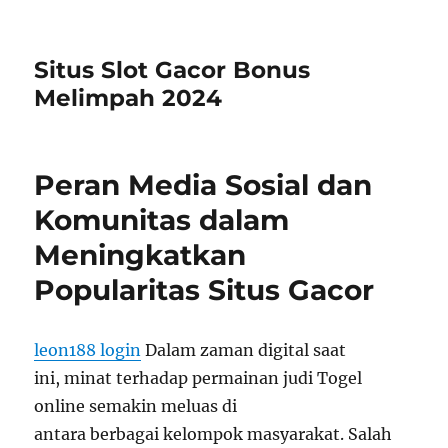
Situs Slot Gacor Bonus
Melimpah 2024
Peran Media Sosial dan
Komunitas dalam
Meningkatkan
Popularitas Situs Gacor
leon188 login
Dalam zaman digital saat
ini, minat terhadap permainan judi Togel
online semakin meluas di
antara berbagai kelompok masyarakat. Salah