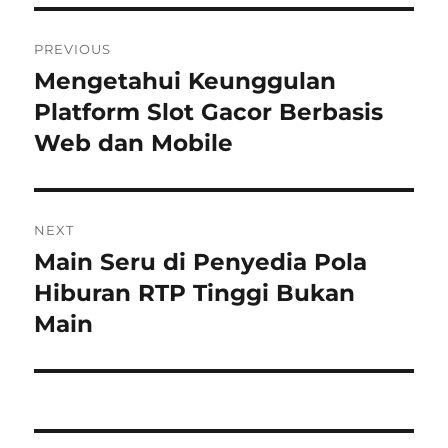
Post
PREVIOUS
navigation
Mengetahui Keunggulan
Previous
post:
Platform Slot Gacor Berbasis
Web dan Mobile
NEXT
Main Seru di Penyedia Pola
Next
post:
Hiburan RTP Tinggi Bukan
Main