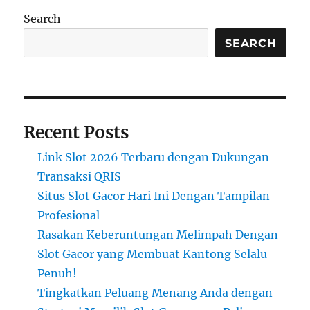
Search
SEARCH
Recent Posts
Link Slot 2026 Terbaru dengan Dukungan
Transaksi QRIS
Situs Slot Gacor Hari Ini Dengan Tampilan
Profesional
Rasakan Keberuntungan Melimpah Dengan
Slot Gacor yang Membuat Kantong Selalu
Penuh!
Tingkatkan Peluang Menang Anda dengan