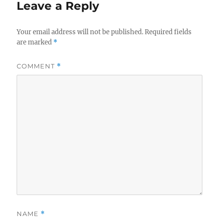
Leave a Reply
Your email address will not be published.
Required fields
are marked
*
COMMENT
*
NAME
*