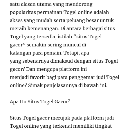
satu alasan utama yang mendorong
popularitas permainan Togel online adalah
akses yang mudah serta peluang besar untuk
meraih kemenangan. Di antara berbagai situs
Togel yang tersedia, istilah “situs Togel
gacor” semakin sering muncul di
kalangan para pemain. Tetapi, apa
yang sebenarnya dimaksud dengan situs Togel
gacor? Dan mengapa platform ini
menjadi favorit bagi para penggemar judi Togel
online? Simak penjelasannya di bawah ini.
Apa Itu Situs Togel Gacor?
Situs Togel gacor merujuk pada platform judi
Togel online yang terkenal memiliki tingkat