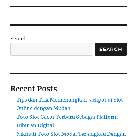
Search
SEARCH
Recent Posts
Tips dan Trik Memenangkan Jackpot di Slot
Online dengan Mudah
Toto Slot Gacor Terbaru Sebagai Platform
Hiburan Digital
Nikmati Toto Slot Modal Terjangkau Dengan