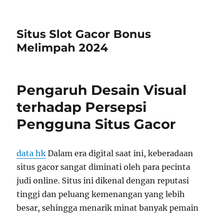
Situs Slot Gacor Bonus
Melimpah 2024
Pengaruh Desain Visual
terhadap Persepsi
Pengguna Situs Gacor
data hk
Dalam era digital saat ini, keberadaan
situs gacor sangat diminati oleh para pecinta
judi online. Situs ini dikenal dengan reputasi
tinggi dan peluang kemenangan yang lebih
besar, sehingga menarik minat banyak pemain