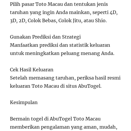
Pilih pasar Toto Macau dan tentukan jenis
taruhan yang ingin Anda mainkan, seperti 4D,
3D, 2D, Colok Bebas, Colok Jitu, atau Shio.
Gunakan Prediksi dan Strategi
Manfaatkan prediksi dan statistik keluaran
untuk meningkatkan peluang menang Anda.
Cek Hasil Keluaran
Setelah memasang taruhan, periksa hasil resmi
keluaran Toto Macau di situs AbuTogel.
Kesimpulan
Bermain togel di AbuTogel Toto Macau
memberikan pengalaman yang aman, mudah,