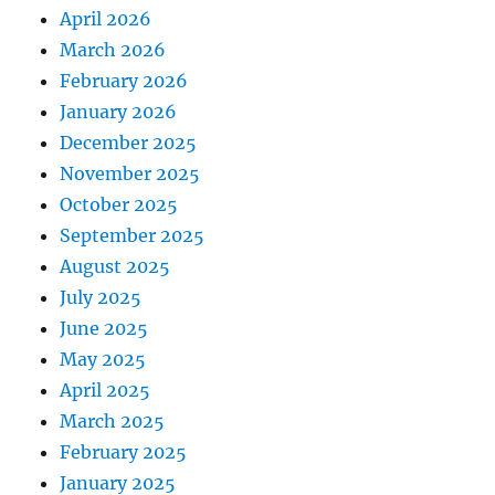
April 2026
March 2026
February 2026
January 2026
December 2025
November 2025
October 2025
September 2025
August 2025
July 2025
June 2025
May 2025
April 2025
March 2025
February 2025
January 2025