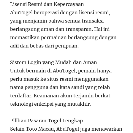
Lisensi Resmi dan Kepercayaan
AbuTogel beroperasi dengan lisensi resmi,
yang menjamin bahwa semua transaksi
berlangsung aman dan transparan. Hal ini
memastikan permainan berlangsung dengan
adil dan bebas dari penipuan.
Sistem Login yang Mudah dan Aman
Untuk bermain di AbuTogel, pemain hanya
perlu masuk ke situs resmi menggunakan
nama pengguna dan kata sandi yang telah
terdaftar. Keamanan akun terjamin berkat
teknologi enkripsi yang mutakhir.
Pilihan Pasaran Togel Lengkap
Selain Toto Macau, AbuTogel juga menawarkan