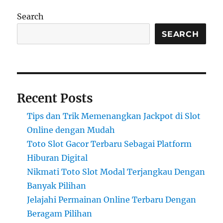
Search
SEARCH
Recent Posts
Tips dan Trik Memenangkan Jackpot di Slot
Online dengan Mudah
Toto Slot Gacor Terbaru Sebagai Platform
Hiburan Digital
Nikmati Toto Slot Modal Terjangkau Dengan
Banyak Pilihan
Jelajahi Permainan Online Terbaru Dengan
Beragam Pilihan