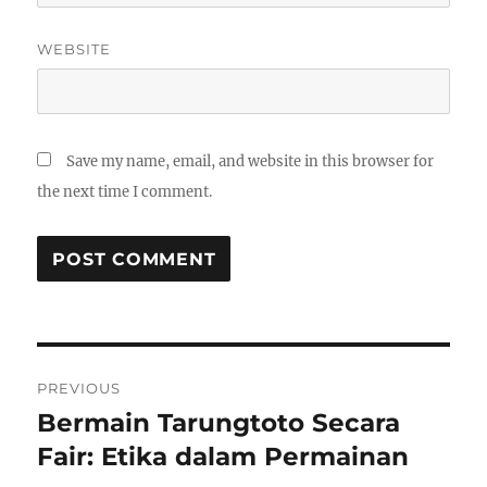
WEBSITE
Save my name, email, and website in this browser for
the next time I comment.
Post
PREVIOUS
navigation
Bermain Tarungtoto Secara
Previous
post:
Fair: Etika dalam Permainan