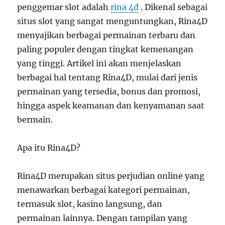
penggemar slot adalah
rina 4d
. Dikenal sebagai
situs slot yang sangat menguntungkan, Rina4D
menyajikan berbagai permainan terbaru dan
paling populer dengan tingkat kemenangan
yang tinggi. Artikel ini akan menjelaskan
berbagai hal tentang Rina4D, mulai dari jenis
permainan yang tersedia, bonus dan promosi,
hingga aspek keamanan dan kenyamanan saat
bermain.
Apa itu Rina4D?
Rina4D merupakan situs perjudian online yang
menawarkan berbagai kategori permainan,
termasuk slot, kasino langsung, dan
permainan lainnya. Dengan tampilan yang