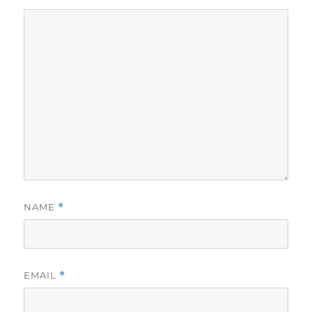
NAME
*
EMAIL
*