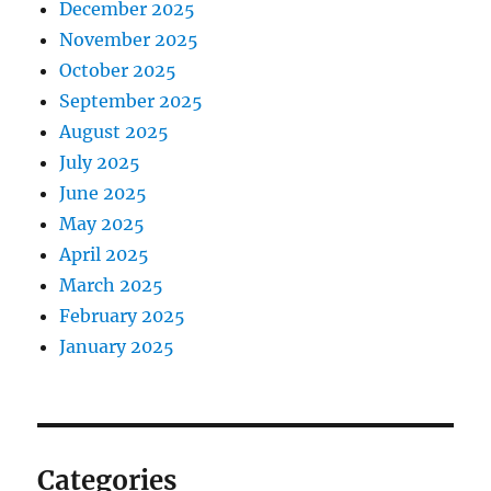
December 2025
November 2025
October 2025
September 2025
August 2025
July 2025
June 2025
May 2025
April 2025
March 2025
February 2025
January 2025
Categories