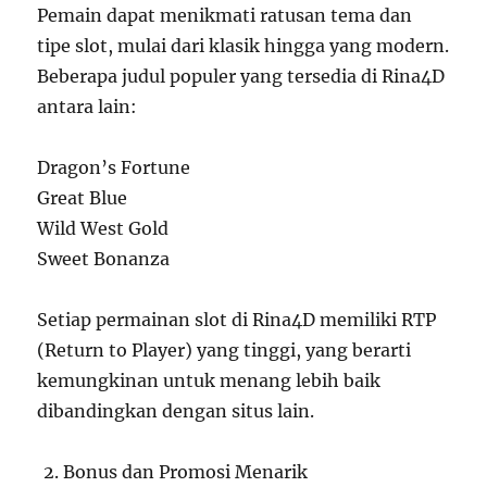
Pemain dapat menikmati ratusan tema dan
tipe slot, mulai dari klasik hingga yang modern.
Beberapa judul populer yang tersedia di Rina4D
antara lain:
Dragon’s Fortune
Great Blue
Wild West Gold
Sweet Bonanza
Setiap permainan slot di Rina4D memiliki RTP
(Return to Player) yang tinggi, yang berarti
kemungkinan untuk menang lebih baik
dibandingkan dengan situs lain.
Bonus dan Promosi Menarik