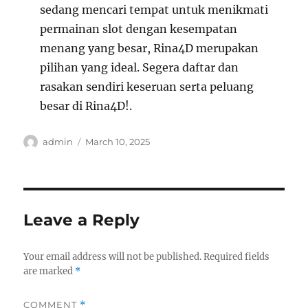
sedang mencari tempat untuk menikmati
permainan slot dengan kesempatan
menang yang besar, Rina4D merupakan
pilihan yang ideal. Segera daftar dan
rasakan sendiri keseruan serta peluang
besar di Rina4D!.
Author
Posted
admin
March 10, 2025
on
Leave a Reply
Your email address will not be published.
Required fields
are marked
*
COMMENT
*