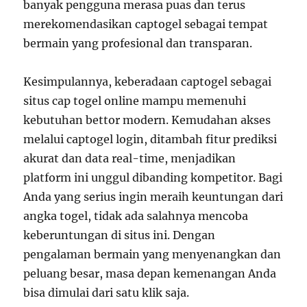
banyak pengguna merasa puas dan terus
merekomendasikan captogel sebagai tempat
bermain yang profesional dan transparan.
Kesimpulannya, keberadaan captogel sebagai
situs cap togel online mampu memenuhi
kebutuhan bettor modern. Kemudahan akses
melalui captogel login, ditambah fitur prediksi
akurat dan data real-time, menjadikan
platform ini unggul dibanding kompetitor. Bagi
Anda yang serius ingin meraih keuntungan dari
angka togel, tidak ada salahnya mencoba
keberuntungan di situs ini. Dengan
pengalaman bermain yang menyenangkan dan
peluang besar, masa depan kemenangan Anda
bisa dimulai dari satu klik saja.