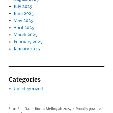
July 2025
June 2025
May 2025
April 2025
March 2025
February 2025
January 2025
Categories
Uncategorized
Situs Slot Gacor Bonus Melimpah 2024
Proudly powered