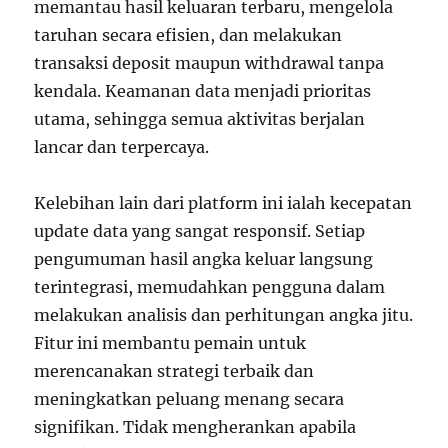
memantau hasil keluaran terbaru, mengelola
taruhan secara efisien, dan melakukan
transaksi deposit maupun withdrawal tanpa
kendala. Keamanan data menjadi prioritas
utama, sehingga semua aktivitas berjalan
lancar dan terpercaya.
Kelebihan lain dari platform ini ialah kecepatan
update data yang sangat responsif. Setiap
pengumuman hasil angka keluar langsung
terintegrasi, memudahkan pengguna dalam
melakukan analisis dan perhitungan angka jitu.
Fitur ini membantu pemain untuk
merencanakan strategi terbaik dan
meningkatkan peluang menang secara
signifikan. Tidak mengherankan apabila