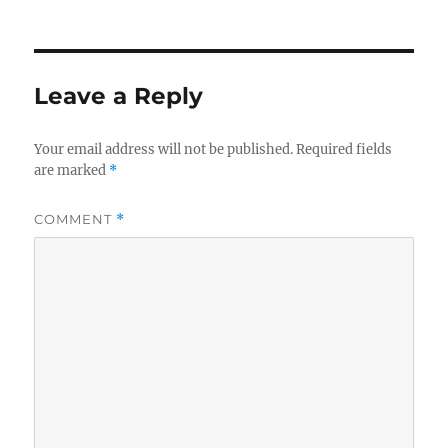
on
Leave a Reply
Your email address will not be published.
Required fields
are marked
*
COMMENT
*