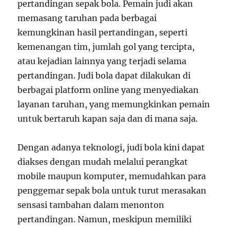
pertandingan sepak bola. Pemain judi akan
memasang taruhan pada berbagai
kemungkinan hasil pertandingan, seperti
kemenangan tim, jumlah gol yang tercipta,
atau kejadian lainnya yang terjadi selama
pertandingan. Judi bola dapat dilakukan di
berbagai platform online yang menyediakan
layanan taruhan, yang memungkinkan pemain
untuk bertaruh kapan saja dan di mana saja.
Dengan adanya teknologi, judi bola kini dapat
diakses dengan mudah melalui perangkat
mobile maupun komputer, memudahkan para
penggemar sepak bola untuk turut merasakan
sensasi tambahan dalam menonton
pertandingan. Namun, meskipun memiliki