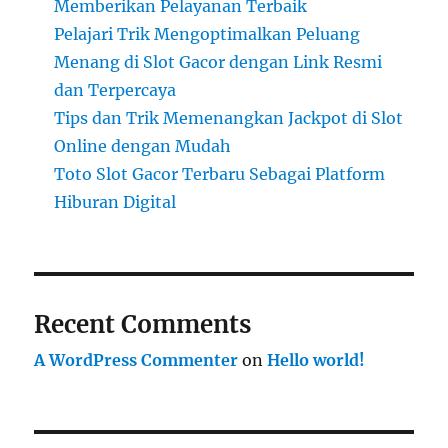
Memberikan Pelayanan Terbaik
Pelajari Trik Mengoptimalkan Peluang
Menang di Slot Gacor dengan Link Resmi
dan Terpercaya
Tips dan Trik Memenangkan Jackpot di Slot
Online dengan Mudah
Toto Slot Gacor Terbaru Sebagai Platform
Hiburan Digital
Recent Comments
A WordPress Commenter
on
Hello world!