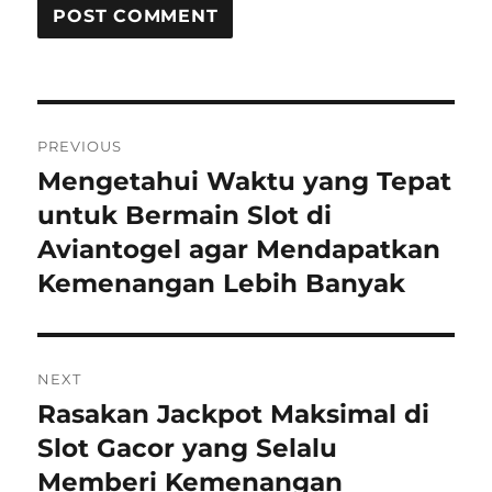
Post
PREVIOUS
navigation
Mengetahui Waktu yang Tepat
Previous
post:
untuk Bermain Slot di
Aviantogel agar Mendapatkan
Kemenangan Lebih Banyak
NEXT
Rasakan Jackpot Maksimal di
Next
post:
Slot Gacor yang Selalu
Memberi Kemenangan