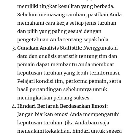
memiliki tingkat kesulitan yang berbeda.
Sebelum memasang taruhan, pastikan Anda
memahami cara kerja setiap jenis taruhan
dan pilih yang paling sesuai dengan
pengetahuan Anda tentang sepak bola.
Gunakan Analisis Statistik:
Menggunakan
data dan analisis statistik tentang tim dan
pemain dapat membantu Anda membuat
keputusan taruhan yang lebih terinformasi.
Pelajari kondisi tim, performa pemain, serta
hasil pertandingan sebelumnya untuk
meningkatkan peluang sukses.
Hindari Bertaruh Berdasarkan Emosi:
Jangan biarkan emosi Anda mempengaruhi
keputusan taruhan. Jika Anda baru saja
mengalami kekalahan, hindari untuk segera