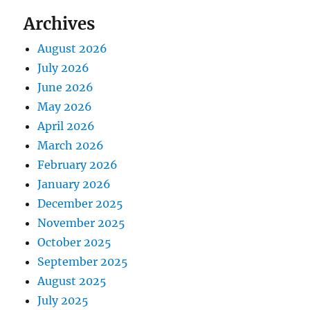
Archives
August 2026
July 2026
June 2026
May 2026
April 2026
March 2026
February 2026
January 2026
December 2025
November 2025
October 2025
September 2025
August 2025
July 2025