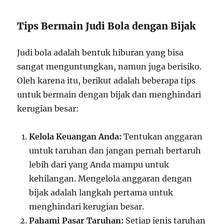
Tips Bermain Judi Bola dengan Bijak
Judi bola adalah bentuk hiburan yang bisa
sangat menguntungkan, namun juga berisiko.
Oleh karena itu, berikut adalah beberapa tips
untuk bermain dengan bijak dan menghindari
kerugian besar:
Kelola Keuangan Anda:
Tentukan anggaran
untuk taruhan dan jangan pernah bertaruh
lebih dari yang Anda mampu untuk
kehilangan. Mengelola anggaran dengan
bijak adalah langkah pertama untuk
menghindari kerugian besar.
Pahami Pasar Taruhan:
Setiap jenis taruhan