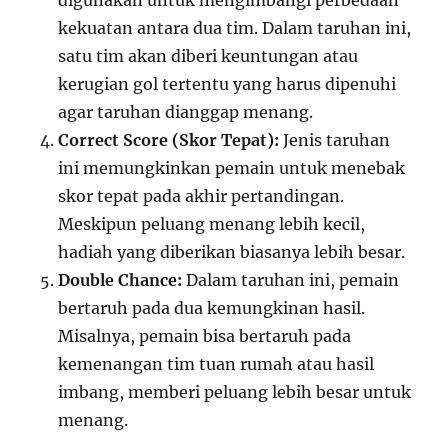
digunakan untuk mengimbangi perbedaan
kekuatan antara dua tim. Dalam taruhan ini,
satu tim akan diberi keuntungan atau
kerugian gol tertentu yang harus dipenuhi
agar taruhan dianggap menang.
Correct Score (Skor Tepat):
Jenis taruhan
ini memungkinkan pemain untuk menebak
skor tepat pada akhir pertandingan.
Meskipun peluang menang lebih kecil,
hadiah yang diberikan biasanya lebih besar.
Double Chance:
Dalam taruhan ini, pemain
bertaruh pada dua kemungkinan hasil.
Misalnya, pemain bisa bertaruh pada
kemenangan tim tuan rumah atau hasil
imbang, memberi peluang lebih besar untuk
menang.