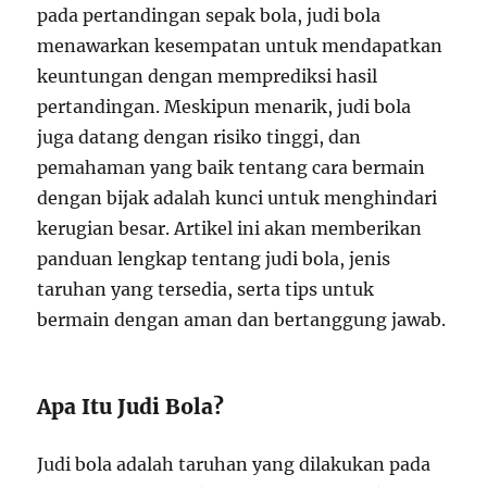
pada pertandingan sepak bola, judi bola
menawarkan kesempatan untuk mendapatkan
keuntungan dengan memprediksi hasil
pertandingan. Meskipun menarik, judi bola
juga datang dengan risiko tinggi, dan
pemahaman yang baik tentang cara bermain
dengan bijak adalah kunci untuk menghindari
kerugian besar. Artikel ini akan memberikan
panduan lengkap tentang judi bola, jenis
taruhan yang tersedia, serta tips untuk
bermain dengan aman dan bertanggung jawab.
Apa Itu Judi Bola?
Judi bola adalah taruhan yang dilakukan pada