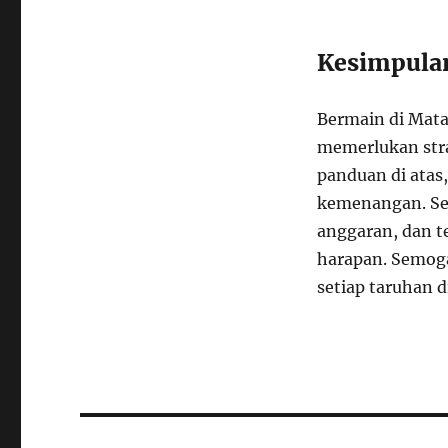
Kesimpula
Bermain di Mat
memerlukan str
panduan di atas
kemenangan. Sel
anggaran, dan te
harapan. Semoga
setiap taruhan 