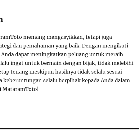
n
aramToto memang mengasyikkan, tetapi juga
ategi dan pemahaman yang baik. Dengan mengikuti
, Anda dapat meningkatkan peluang untuk meraih
alu ingat untuk bermain dengan bijak, tidak melebihi
tap tenang meskipun hasilnya tidak selalu sesuai
 keberuntungan selalu berpihak kepada Anda dalam
di MataramToto!