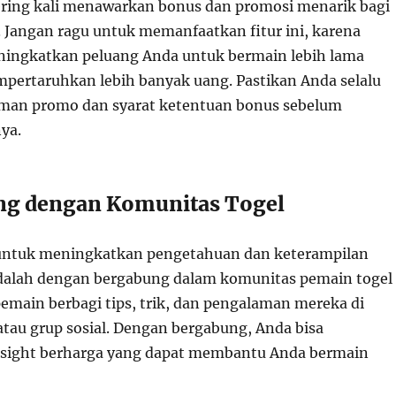
ring kali menawarkan bonus dan promosi menarik bagi
 Jangan ragu untuk memanfaatkan fitur ini, karena
ningkatkan peluang Anda untuk bermain lebih lama
pertaruhkan lebih banyak uang. Pastikan Anda selalu
man promo dan syarat ketentuan bonus sebelum
ya.
ng dengan Komunitas Togel
 untuk meningkatkan pengetahuan dan keterampilan
dalah dengan bergabung dalam komunitas pemain togel
pemain berbagi tips, trik, dan pengalaman mereka di
atau grup sosial. Dengan bergabung, Anda bisa
sight berharga yang dapat membantu Anda bermain