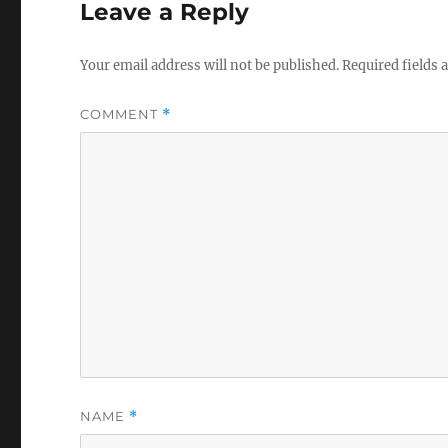
Leave a Reply
Your email address will not be published.
Required fields
COMMENT
*
NAME
*