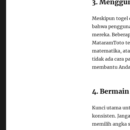
3. Menggun
Meskipun togel 
bahwa pengguna
mereka. Beberap
MataramToto ter
matematika, ata
tidak ada cara p
membantu Anda 
4. Bermain
Kunci utama unt
konsisten. Jan
memilih angka s