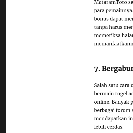
MataramToto se
para pemainnya.
bonus dapat me
tanpa harus mem
memeriksa hala
memanfaatkann
7. Bergabu
Salah satu cara
bermain togel a
online. Banyak 
berbagai forum 
mendapatkan in
lebih cerdas.