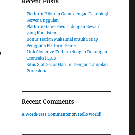
Recent Posts
Platform Hiburan Game dengan Teknologi
Server Unggulan
Platform Game Favorit dengan Reward
yang Konsisten
Bonus Harian Maksimal untuk Setiap
Pengguna Platform Game
Link Slot 2026 Terbaru dengan Dukungan
a
Transaksi QRIS
Situs Slot Gacor Hari Ini Dengan Tampilan
Profesional
Recent Comments
A WordPress Commenter
on
Hello world!