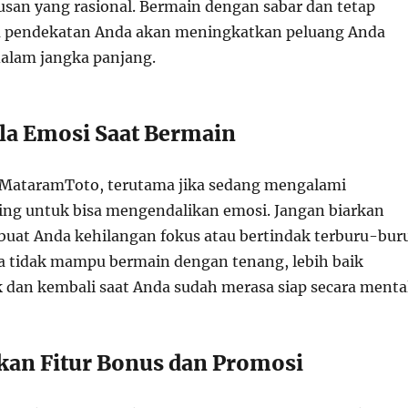
an yang rasional. Bermain dengan sabar dan tetap
m pendekatan Anda akan meningkatkan peluang Anda
alam jangka panjang.
la Emosi Saat Bermain
 MataramToto, terutama jika sedang mengalami
ing untuk bisa mengendalikan emosi. Jangan biarkan
at Anda kehilangan fokus atau bertindak terburu-buru
a tidak mampu bermain dengan tenang, lebih baik
k dan kembali saat Anda sudah merasa siap secara mental
kan Fitur Bonus dan Promosi