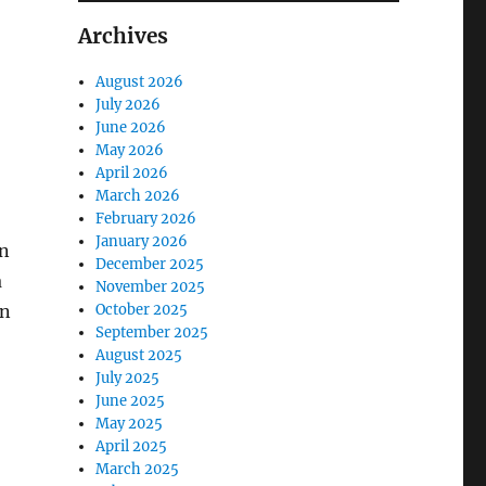
Archives
August 2026
July 2026
June 2026
May 2026
April 2026
March 2026
February 2026
January 2026
an
December 2025
a
November 2025
an
October 2025
September 2025
August 2025
July 2025
June 2025
May 2025
April 2025
March 2025