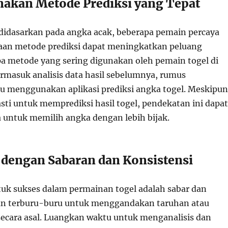
akan Metode Prediksi yang Tepat
didasarkan pada angka acak, beberapa pemain percaya
an metode prediksi dapat meningkatkan peluang
a metode yang sering digunakan oleh pemain togel di
masuk analisis data hasil sebelumnya, rumus
u menggunakan aplikasi prediksi angka togel. Meskipun
asti untuk memprediksi hasil togel, pendekatan ini dapat
untuk memilih angka dengan lebih bijak.
 dengan Sabaran dan Konsistensi
uk sukses dalam permainan togel adalah sabar dan
gan terburu-buru untuk menggandakan taruhan atau
ecara asal. Luangkan waktu untuk menganalisis dan