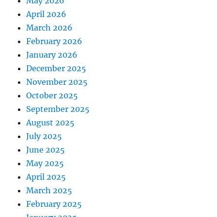
May 2026
April 2026
March 2026
February 2026
January 2026
December 2025
November 2025
October 2025
September 2025
August 2025
July 2025
June 2025
May 2025
April 2025
March 2025
February 2025