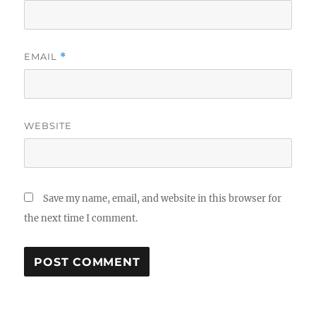
EMAIL
*
WEBSITE
Save my name, email, and website in this browser for
the next time I comment.