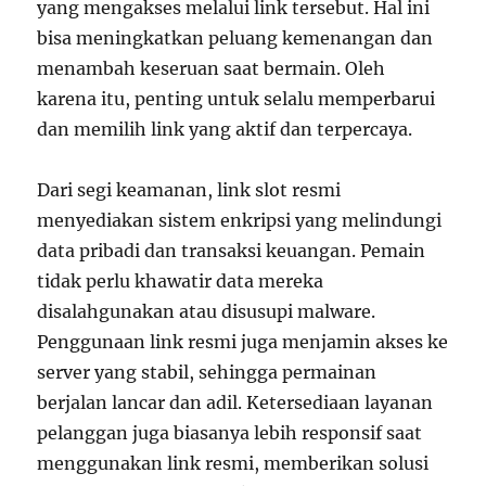
yang mengakses melalui link tersebut. Hal ini
bisa meningkatkan peluang kemenangan dan
menambah keseruan saat bermain. Oleh
karena itu, penting untuk selalu memperbarui
dan memilih link yang aktif dan terpercaya.
Dari segi keamanan, link slot resmi
menyediakan sistem enkripsi yang melindungi
data pribadi dan transaksi keuangan. Pemain
tidak perlu khawatir data mereka
disalahgunakan atau disusupi malware.
Penggunaan link resmi juga menjamin akses ke
server yang stabil, sehingga permainan
berjalan lancar dan adil. Ketersediaan layanan
pelanggan juga biasanya lebih responsif saat
menggunakan link resmi, memberikan solusi