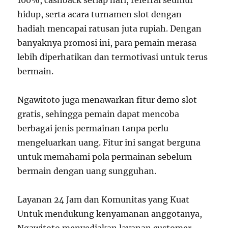
100%, cashback setiap hari, referral seumur
hidup, serta acara turnamen slot dengan
hadiah mencapai ratusan juta rupiah. Dengan
banyaknya promosi ini, para pemain merasa
lebih diperhatikan dan termotivasi untuk terus
bermain.
Ngawitoto juga menawarkan fitur demo slot
gratis, sehingga pemain dapat mencoba
berbagai jenis permainan tanpa perlu
mengeluarkan uang. Fitur ini sangat berguna
untuk memahami pola permainan sebelum
bermain dengan uang sungguhan.
Layanan 24 Jam dan Komunitas yang Kuat
Untuk mendukung kenyamanan anggotanya,