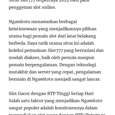
Situs Slot777 terpercaya 2025 oleh para
penggemar slot online.
Ngawitoto menawarkan berbagai
keistimewaan yang menjadikannya pilihan
utama bagi pemain slot dari latar belakang
berbeda. Daya tarik utama situs ini adalah
koleksi permainan Slot777 yang bervariasi dan
mudah diakses, baik oleh pemula maupun
pemain berpengalaman. Dengan teknologi
mutakhir dan server yang cepat, pengalaman
bermain di Ngawitoto menjadi sangat lancar.
Slot Gacor dengan RTP Tinggi Setiap Hari
Salah satu faktor yang menjadikan Ngawitoto
sangat populer adalah komitmennya dalam