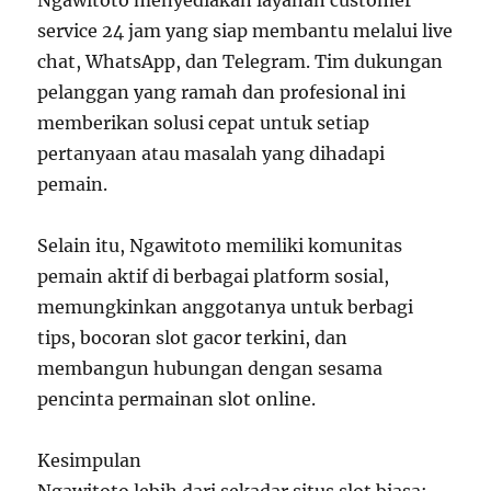
Ngawitoto menyediakan layanan customer
service 24 jam yang siap membantu melalui live
chat, WhatsApp, dan Telegram. Tim dukungan
pelanggan yang ramah dan profesional ini
memberikan solusi cepat untuk setiap
pertanyaan atau masalah yang dihadapi
pemain.
Selain itu, Ngawitoto memiliki komunitas
pemain aktif di berbagai platform sosial,
memungkinkan anggotanya untuk berbagi
tips, bocoran slot gacor terkini, dan
membangun hubungan dengan sesama
pencinta permainan slot online.
Kesimpulan