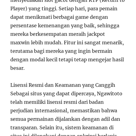
menyediakan slot gacor dengan RTP (Return to
Player) yang tinggi. Setiap hari, para pemain
dapat menikmati berbagai game dengan
persentase kemenangan yang baik, sehingga
mereka berkesempatan meraih jackpot
maxwin lebih mudah. Fitur ini sangat menarik,
terutama bagi mereka yang ingin bermain
dengan modal kecil tetapi tetap mengejar hasil
besar.
Lisensi Resmi dan Keamanan yang Canggih
Sebagai situs yang dapat dipercaya, Ngawitoto
telah memiliki lisensi resmi dari badan
perjudian internasional, memastikan bahwa
semua permainan dijalankan dengan adil dan
transparan. Selain itu, sistem keamanan di