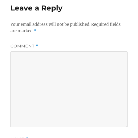
Leave a Reply
Your email address will not be published.
Required fields
are marked
*
COMMENT
*