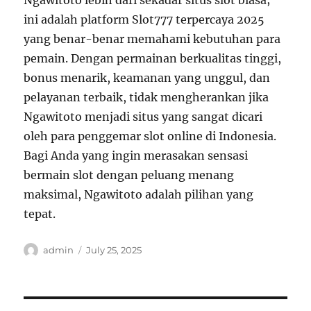
Ngawitoto lebih dari sekadar situs slot biasa;
ini adalah platform Slot777 terpercaya 2025
yang benar-benar memahami kebutuhan para
pemain. Dengan permainan berkualitas tinggi,
bonus menarik, keamanan yang unggul, dan
pelayanan terbaik, tidak mengherankan jika
Ngawitoto menjadi situs yang sangat dicari
oleh para penggemar slot online di Indonesia.
Bagi Anda yang ingin merasakan sensasi
bermain slot dengan peluang menang
maksimal, Ngawitoto adalah pilihan yang
tepat.
Author
Posted
admin
July 25, 2025
on