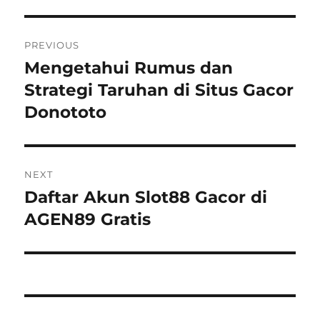
Post
PREVIOUS
navigation
Mengetahui Rumus dan
Previous
post:
Strategi Taruhan di Situs Gacor
Donototo
NEXT
Daftar Akun Slot88 Gacor di
Next
post:
AGEN89 Gratis