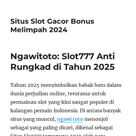
Situs Slot Gacor Bonus
Melimpah 2024
Ngawitoto: Slot777 Anti
Rungkad di Tahun 2025
Tahun 2025 menyimbolkan babak baru dalam
dunia perjudian online, terutama untuk
permainan slot yang kini sangat populer di
kalangan pemain Indonesia. Di antara banyak
situs yang muncul,
ngawi toto
menonjol
sebagai yang paling dicari, dikenal sebagai