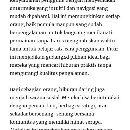
kenyamanan pengguna dengan menyediakan
antarmuka yang intuitif dan navigasi yang
mudah dipahami. Hal ini memungkinkan setiap
orang, baik pemula maupun yang sudah
berpengalaman, untuk langsung menikmati
permainan tanpa harus menghabiskan waktu
lama untuk belajar tata cara penggunaan. Fitur
ini menjadikan gudang4d pilihan ideal bagi
mereka yang mencari hiburan praktis tanpa
mengurangi kualitas pengalaman.
Bagi sebagian orang, hiburan daring juga
menjadi sarana sosial. Mereka bisa berinteraksi
dengan pemain lain, berbagi strategi, atau
sekadar bersenang-senang bersama
komunitas yang memiliki minat serupa.