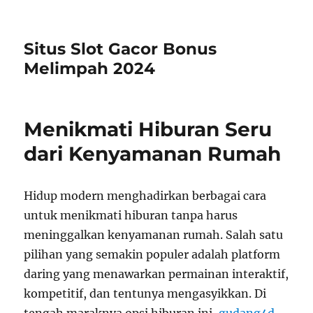
Situs Slot Gacor Bonus
Melimpah 2024
Menikmati Hiburan Seru
dari Kenyamanan Rumah
Hidup modern menghadirkan berbagai cara
untuk menikmati hiburan tanpa harus
meninggalkan kenyamanan rumah. Salah satu
pilihan yang semakin populer adalah platform
daring yang menawarkan permainan interaktif,
kompetitif, dan tentunya mengasyikkan. Di