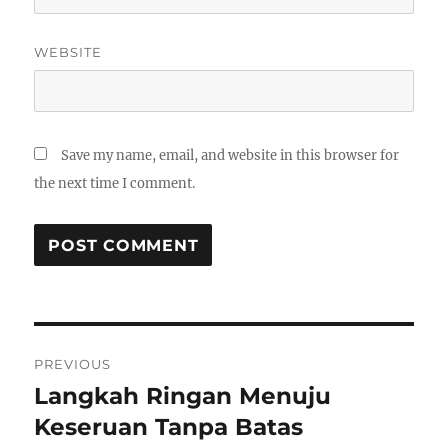
WEBSITE
Save my name, email, and website in this browser for
the next time I comment.
Post
PREVIOUS
navigation
Langkah Ringan Menuju
Previous
post:
Keseruan Tanpa Batas