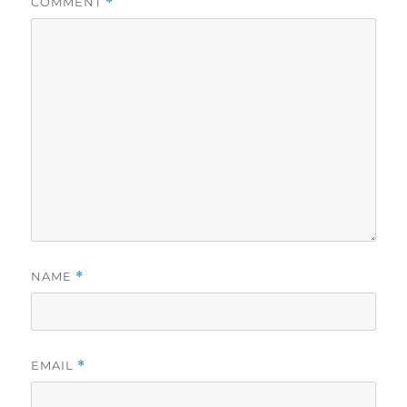
COMMENT
*
NAME
*
EMAIL
*