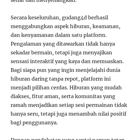
sehat dan menyenangkan.
Secara keseluruhan, gudang4d berhasil
menggabungkan aspek hiburan, keamanan,
dan kenyamanan dalam satu platform.
Pengalaman yang ditawarkan tidak hanya
sekadar bermain, tetapi juga menyajikan
sensasi interaktif yang kaya dan memuaskan.
Bagi siapa pun yang ingin menjelajahi dunia
hiburan daring tanpa repot, platform ini
menjadi pilihan cerdas. Hiburan yang mudah
diakses, fitur aman, serta komunitas yang
ramah menjadikan setiap sesi permainan tidak
hanya seru, tetapi juga menambah nilai positif
bagi penggunanya.