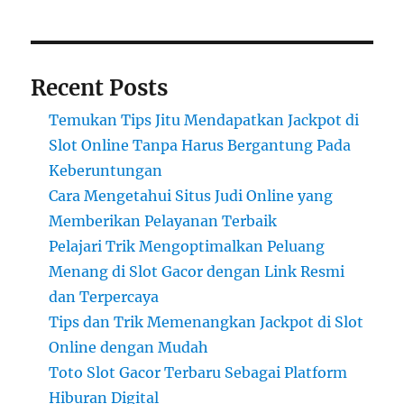
Recent Posts
Temukan Tips Jitu Mendapatkan Jackpot di
Slot Online Tanpa Harus Bergantung Pada
Keberuntungan
Cara Mengetahui Situs Judi Online yang
Memberikan Pelayanan Terbaik
Pelajari Trik Mengoptimalkan Peluang
Menang di Slot Gacor dengan Link Resmi
dan Terpercaya
Tips dan Trik Memenangkan Jackpot di Slot
Online dengan Mudah
Toto Slot Gacor Terbaru Sebagai Platform
Hiburan Digital