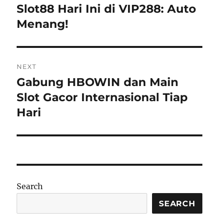
navigation
Slot88 Hari Ini di VIP288: Auto
Previous
post:
Menang!
NEXT
Gabung HBOWIN dan Main
Next
post:
Slot Gacor Internasional Tiap
Hari
Search
SEARCH