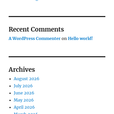
Recent Comments
A WordPress Commenter
on
Hello world!
Archives
August 2026
July 2026
June 2026
May 2026
April 2026