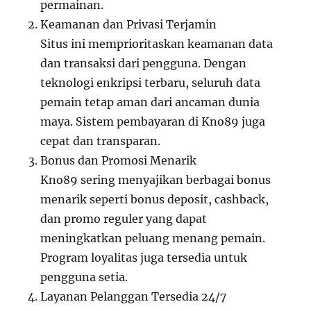
permainan.
Keamanan dan Privasi Terjamin
Situs ini memprioritaskan keamanan data
dan transaksi dari pengguna. Dengan
teknologi enkripsi terbaru, seluruh data
pemain tetap aman dari ancaman dunia
maya. Sistem pembayaran di Kno89 juga
cepat dan transparan.
Bonus dan Promosi Menarik
Kno89 sering menyajikan berbagai bonus
menarik seperti bonus deposit, cashback,
dan promo reguler yang dapat
meningkatkan peluang menang pemain.
Program loyalitas juga tersedia untuk
pengguna setia.
Layanan Pelanggan Tersedia 24/7