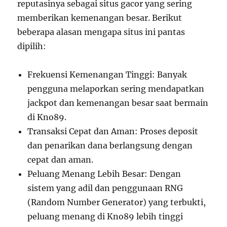
reputasinya sebagai situs gacor yang sering
memberikan kemenangan besar. Berikut
beberapa alasan mengapa situs ini pantas
dipilih:
Frekuensi Kemenangan Tinggi: Banyak
pengguna melaporkan sering mendapatkan
jackpot dan kemenangan besar saat bermain
di Kno89.
Transaksi Cepat dan Aman: Proses deposit
dan penarikan dana berlangsung dengan
cepat dan aman.
Peluang Menang Lebih Besar: Dengan
sistem yang adil dan penggunaan RNG
(Random Number Generator) yang terbukti,
peluang menang di Kno89 lebih tinggi