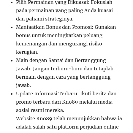
Pilih Permainan yang Dikuasai: Fokuslah
pada permainan yang paling Anda kuasai
dan pahami strateginya.
Manfaatkan Bonus dan Promosi: Gunakan
bonus untuk meningkatkan peluang
kemenangan dan mengurangi risiko
kerugian.
Main dengan Santai dan Bertanggung
Jawab: Jangan terburu-buru dan tetaplah
bermain dengan cara yang bertanggung
jawab.
Update Informasi Terbaru: Ikuti berita dan
promo terbaru dari Kno89 melalui media
sosial resmi mereka.
Website Kno89 telah menunjukkan bahwa ia
adalah salah satu platform perjudian online