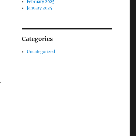
February 2025
January 2025
Categories
Uncategorized
k