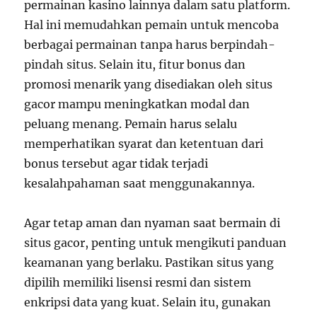
permainan kasino lainnya dalam satu platform.
Hal ini memudahkan pemain untuk mencoba
berbagai permainan tanpa harus berpindah-
pindah situs. Selain itu, fitur bonus dan
promosi menarik yang disediakan oleh situs
gacor mampu meningkatkan modal dan
peluang menang. Pemain harus selalu
memperhatikan syarat dan ketentuan dari
bonus tersebut agar tidak terjadi
kesalahpahaman saat menggunakannya.
Agar tetap aman dan nyaman saat bermain di
situs gacor, penting untuk mengikuti panduan
keamanan yang berlaku. Pastikan situs yang
dipilih memiliki lisensi resmi dan sistem
enkripsi data yang kuat. Selain itu, gunakan