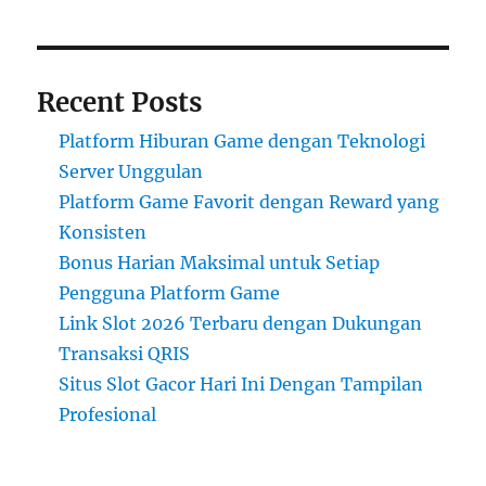
Recent Posts
Platform Hiburan Game dengan Teknologi
Server Unggulan
Platform Game Favorit dengan Reward yang
Konsisten
Bonus Harian Maksimal untuk Setiap
Pengguna Platform Game
Link Slot 2026 Terbaru dengan Dukungan
Transaksi QRIS
Situs Slot Gacor Hari Ini Dengan Tampilan
Profesional