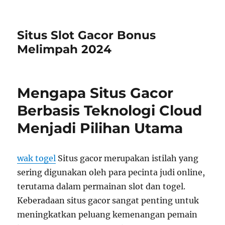
Situs Slot Gacor Bonus
Melimpah 2024
Mengapa Situs Gacor
Berbasis Teknologi Cloud
Menjadi Pilihan Utama
wak togel
Situs gacor merupakan istilah yang
sering digunakan oleh para pecinta judi online,
terutama dalam permainan slot dan togel.
Keberadaan situs gacor sangat penting untuk
meningkatkan peluang kemenangan pemain