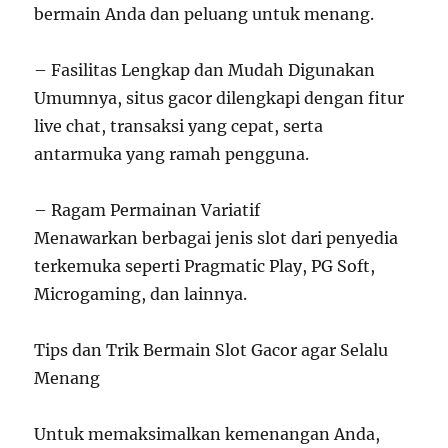
bermain Anda dan peluang untuk menang.
– Fasilitas Lengkap dan Mudah Digunakan
Umumnya, situs gacor dilengkapi dengan fitur
live chat, transaksi yang cepat, serta
antarmuka yang ramah pengguna.
– Ragam Permainan Variatif
Menawarkan berbagai jenis slot dari penyedia
terkemuka seperti Pragmatic Play, PG Soft,
Microgaming, dan lainnya.
Tips dan Trik Bermain Slot Gacor agar Selalu
Menang
Untuk memaksimalkan kemenangan Anda,