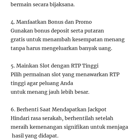
bermain secara bijaksana.
4. Manfaatkan Bonus dan Promo
Gunakan bonus deposit serta putaran
gratis untuk menambah kesempatan menang
tanpa harus mengeluarkan banyak uang.
5. Mainkan Slot dengan RTP Tinggi
Pilih permainan slot yang menawarkan RTP
tinggi agar peluang Anda
untuk menang jauh lebih besar.
6. Berhenti Saat Mendapatkan Jackpot
Hindari rasa serakah, berhentilah setelah
meraih kemenangan signifikan untuk menjaga
hasil yang didapat.