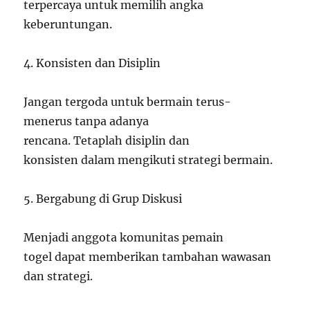
terpercaya untuk memilih angka
keberuntungan.
4. Konsisten dan Disiplin
Jangan tergoda untuk bermain terus-
menerus tanpa adanya
rencana. Tetaplah disiplin dan
konsisten dalam mengikuti strategi bermain.
5. Bergabung di Grup Diskusi
Menjadi anggota komunitas pemain
togel dapat memberikan tambahan wawasan
dan strategi.