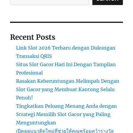
Recent Posts
Link Slot 2026 Terbaru dengan Dukungan
Transaksi QRIS
Situs Slot Gacor Hari Ini Dengan Tampilan
Profesional
Rasakan Keberuntungan Melimpah Dengan
Slot Gacor yang Membuat Kantong Selalu
Penuh!
Tingkatkan Peluang Menang Anda dengan
Strategi Memilih Slot Gacor yang Paling
Menguntungkan
เปิดเผยแนวคิดใหม่ที่ช่วยให้คุณพร้อมคว้ารางวัล