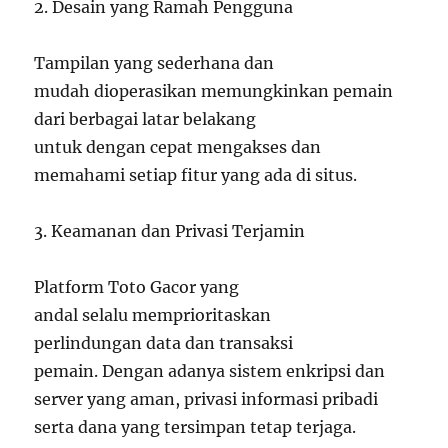
2. Desain yang Ramah Pengguna
Tampilan yang sederhana dan
mudah dioperasikan memungkinkan pemain
dari berbagai latar belakang
untuk dengan cepat mengakses dan
memahami setiap fitur yang ada di situs.
3. Keamanan dan Privasi Terjamin
Platform Toto Gacor yang
andal selalu memprioritaskan
perlindungan data dan transaksi
pemain. Dengan adanya sistem enkripsi dan
server yang aman, privasi informasi pribadi
serta dana yang tersimpan tetap terjaga.