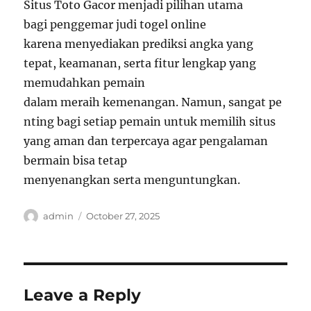
Situs Toto Gacor menjadi pilihan utama
bagi penggemar judi togel online
karena menyediakan prediksi angka yang
tepat, keamanan, serta fitur lengkap yang
memudahkan pemain
dalam meraih kemenangan. Namun, sangat pe
nting bagi setiap pemain untuk memilih situs
yang aman dan terpercaya agar pengalaman
bermain bisa tetap
menyenangkan serta menguntungkan.
Author
Posted
admin
October 27, 2025
on
Leave a Reply