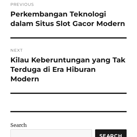
PREVIOUS
navigation
Perkembangan Teknologi
Previous
post:
dalam Situs Slot Gacor Modern
NEXT
Kilau Keberuntungan yang Tak
Next
post:
Terduga di Era Hiburan
Modern
Search
SEARCH