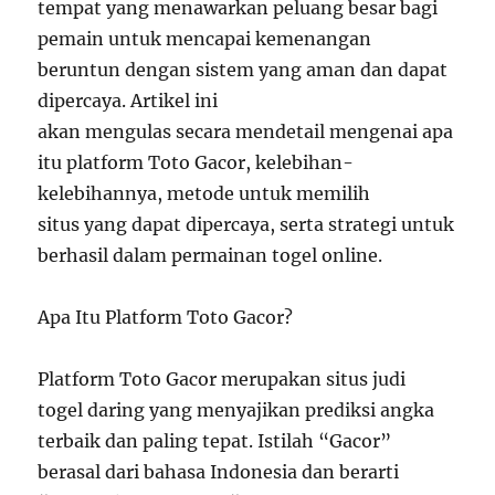
tempat yang menawarkan peluang besar bagi
pemain untuk mencapai kemenangan
beruntun dengan sistem yang aman dan dapat
dipercaya. Artikel ini
akan mengulas secara mendetail mengenai apa
itu platform Toto Gacor, kelebihan-
kelebihannya, metode untuk memilih
situs yang dapat dipercaya, serta strategi untuk
berhasil dalam permainan togel online.
Apa Itu Platform Toto Gacor?
Platform Toto Gacor merupakan situs judi
togel daring yang menyajikan prediksi angka
terbaik dan paling tepat. Istilah “Gacor”
berasal dari bahasa Indonesia dan berarti