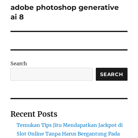
adobe photoshop generative
Next
post:
ai 8
Search
SEARCH
Recent Posts
Temukan Tips Jitu Mendapatkan Jackpot di
Slot Online Tanpa Harus Bergantung Pada