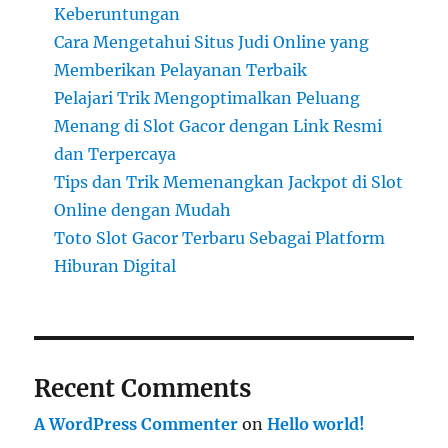
Keberuntungan
Cara Mengetahui Situs Judi Online yang
Memberikan Pelayanan Terbaik
Pelajari Trik Mengoptimalkan Peluang
Menang di Slot Gacor dengan Link Resmi
dan Terpercaya
Tips dan Trik Memenangkan Jackpot di Slot
Online dengan Mudah
Toto Slot Gacor Terbaru Sebagai Platform
Hiburan Digital
Recent Comments
A WordPress Commenter
on
Hello world!