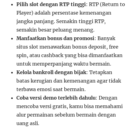
Pilih slot dengan RTP tinggi
: RTP (Return to
Player) adalah persentase kemenangan
jangka panjang. Semakin tinggi RTP,
semakin besar peluang menang.
Manfaatkan bonus dan promosi
: Banyak
situs slot menawarkan bonus deposit, free
spin, atau cashback yang bisa dimanfaatkan
untuk memperpanjang waktu bermain.
Kelola bankroll dengan bijak
: Tetapkan
batas kerugian dan kemenangan agar tidak
terbawa emosi saat bermain.
Coba versi demo terlebih dahulu
: Dengan
mencoba versi gratis, kamu bisa memahami
alur permainan sebelum bermain dengan
uang asli.