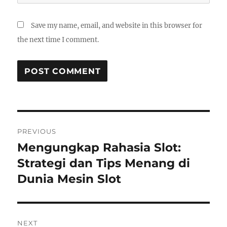
Save my name, email, and website in this browser for
the next time I comment.
Post
PREVIOUS
navigation
Mengungkap Rahasia Slot:
Previous
post:
Strategi dan Tips Menang di
Dunia Mesin Slot
NEXT