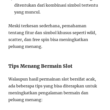
ditentukan dari kombinasi simbol tertentu
yang muncul.
Meski terkesan sederhana, pemahaman
tentang fitur dan simbol khusus seperti wild,
scatter, dan free spin bisa meningkatkan
peluang menang.
Tips Menang Bermain Slot
Walaupun hasil permainan slot bersifat acak,
ada beberapa tips yang bisa diterapkan untuk
meningkatkan pengalaman bermain dan
peluang menang: