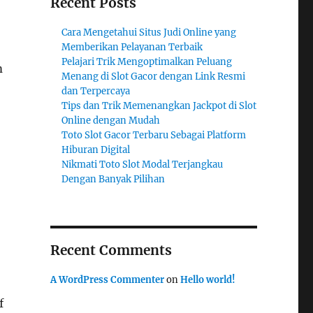
Recent Posts
Cara Mengetahui Situs Judi Online yang
Memberikan Pelayanan Terbaik
Pelajari Trik Mengoptimalkan Peluang
m
Menang di Slot Gacor dengan Link Resmi
dan Terpercaya
Tips dan Trik Memenangkan Jackpot di Slot
Online dengan Mudah
Toto Slot Gacor Terbaru Sebagai Platform
Hiburan Digital
Nikmati Toto Slot Modal Terjangkau
Dengan Banyak Pilihan
Recent Comments
A WordPress Commenter
on
Hello world!
f