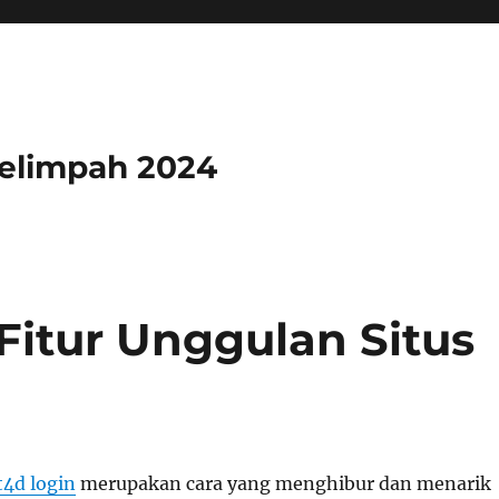
Melimpah 2024
itur Unggulan Situs
t4d login
merupakan cara yang menghibur dan menarik