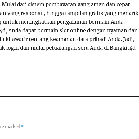
. Mulai dari sistem pembayaran yang aman dan cepat,
an yang responsif, hingga tampilan grafis yang menarik
g untuk meningkatkan pengalaman bermain Anda.
d, Anda dapat bermain slot online dengan nyaman dan
lu khawatir tentang keamanan data pribadi Anda. Jadi,
uk login dan mulai petualangan seru Anda di Bangkit4d
 are marked
*