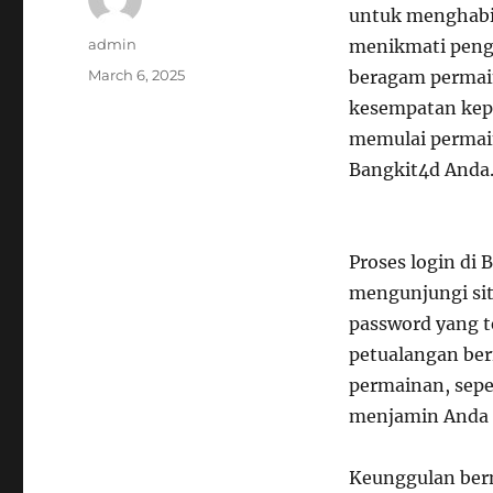
untuk menghabis
Author
admin
menikmati penga
Posted
March 6, 2025
beragam permai
on
kesempatan kep
memulai permai
Bangkit4d Anda
Proses login di
mengunjungi si
password yang t
petualangan berm
permainan, seper
menjamin Anda 
Keunggulan berm