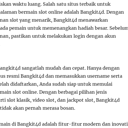
kan waktu luang. Salah satu situs terbaik untuk
laman bermain slot online adalah Bangkit4d. Dengan
nan slot yang menarik, Bangkit4d menawarkan
ada pemain untuk memenangkan hadiah besar. Sebelu
nan, pastikan untuk melakukan login dengan akun
.
 Bangkit4d sangatlah mudah dan cepat. Hanya dengan
tus resmi Bangkit4d dan memasukkan username serta
elah didaftarkan, Anda sudah siap untuk memulai
ain slot online. Dengan berbagai pilihan jenis
ti slot klasik, video slot, dan jackpot slot, Bangkit4d
tidak akan pernah merasa bosan.
ain di Bangkit4d adalah fitur-fitur modern dan inovati