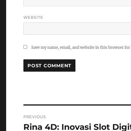
WEBSITE
Save my name, email, and website in this browser for
Post
PREVIOUS
navigation
Rina 4D: Inovasi Slot Di
Previous