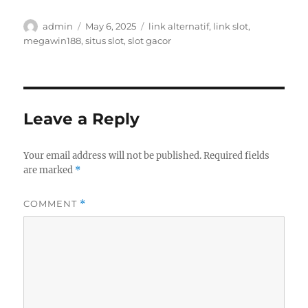
Author
Posted
Tags
admin
May 6, 2025
link alternatif
,
link slot
,
on
megawin188
,
situs slot
,
slot gacor
Leave a Reply
Your email address will not be published.
Required fields
are marked
*
COMMENT
*