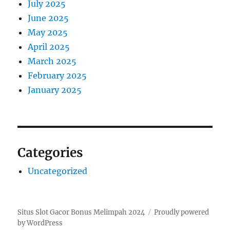
July 2025
June 2025
May 2025
April 2025
March 2025
February 2025
January 2025
Categories
Uncategorized
Situs Slot Gacor Bonus Melimpah 2024
Proudly powered
by WordPress