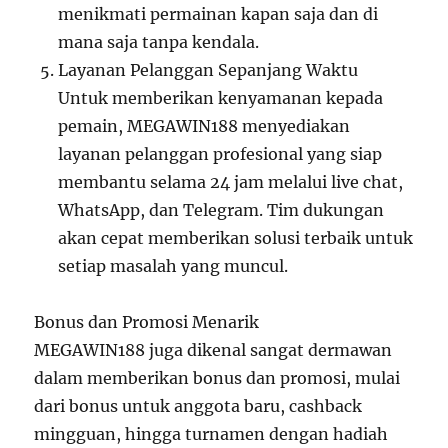
menikmati permainan kapan saja dan di
mana saja tanpa kendala.
Layanan Pelanggan Sepanjang Waktu
Untuk memberikan kenyamanan kepada
pemain, MEGAWIN188 menyediakan
layanan pelanggan profesional yang siap
membantu selama 24 jam melalui live chat,
WhatsApp, dan Telegram. Tim dukungan
akan cepat memberikan solusi terbaik untuk
setiap masalah yang muncul.
Bonus dan Promosi Menarik
MEGAWIN188 juga dikenal sangat dermawan
dalam memberikan bonus dan promosi, mulai
dari bonus untuk anggota baru, cashback
mingguan, hingga turnamen dengan hadiah