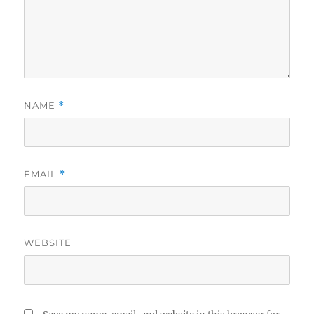
NAME
*
EMAIL
*
WEBSITE