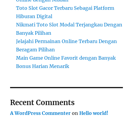
Toto Slot Gacor Terbaru Sebagai Platform
Hiburan Digital
Nikmati Toto Slot Modal Terjangkau Dengan
Banyak Pilihan
Jelajahi Permainan Online Terbaru Dengan
Beragam Pilihan
Main Game Online Favorit dengan Banyak
Bonus Harian Menarik
Recent Comments
A WordPress Commenter
on
Hello world!