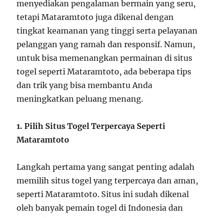
menyediakan pengalaman bermain yang seru,
tetapi Mataramtoto juga dikenal dengan
tingkat keamanan yang tinggi serta pelayanan
pelanggan yang ramah dan responsif. Namun,
untuk bisa memenangkan permainan di situs
togel seperti Mataramtoto, ada beberapa tips
dan trik yang bisa membantu Anda
meningkatkan peluang menang.
1. Pilih Situs Togel Terpercaya Seperti
Mataramtoto
Langkah pertama yang sangat penting adalah
memilih situs togel yang terpercaya dan aman,
seperti Mataramtoto. Situs ini sudah dikenal
oleh banyak pemain togel di Indonesia dan