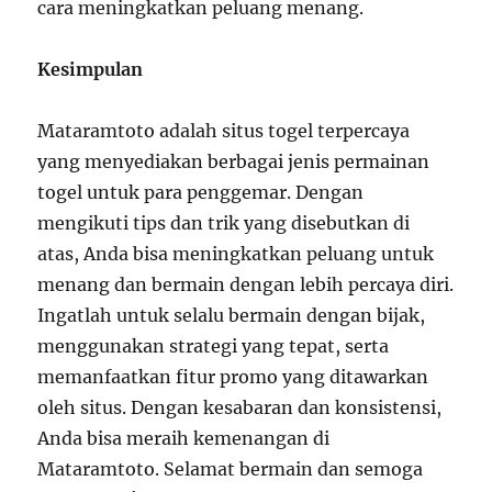
cara meningkatkan peluang menang.
Kesimpulan
Mataramtoto adalah situs togel terpercaya
yang menyediakan berbagai jenis permainan
togel untuk para penggemar. Dengan
mengikuti tips dan trik yang disebutkan di
atas, Anda bisa meningkatkan peluang untuk
menang dan bermain dengan lebih percaya diri.
Ingatlah untuk selalu bermain dengan bijak,
menggunakan strategi yang tepat, serta
memanfaatkan fitur promo yang ditawarkan
oleh situs. Dengan kesabaran dan konsistensi,
Anda bisa meraih kemenangan di
Mataramtoto. Selamat bermain dan semoga