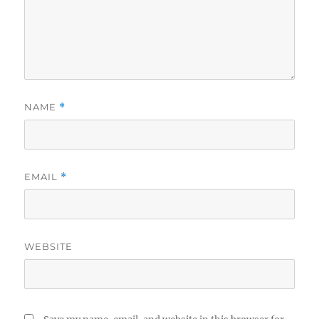
NAME
*
EMAIL
*
WEBSITE