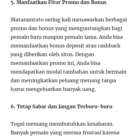
5. Manfaatkan Fitur Promo dan Bonus
Mataramtoto sering kali menawarkan berbagai
promo dan bonus yang menguntungkan bagi
pemain baru maupun pemain lama. Anda bisa
memanfaatkan bonus deposit atau cashback
yang diberikan oleh situs. Dengan
memanfaatkan promo ini, Anda bisa
mendapatkan modal tambahan untuk bermain
dan meningkatkan peluang menang tanpa
harus mengeluarkan banyak uang.
6. Tetap Sabar dan Jangan Terburu-buru
Togel memang membutuhkan kesabaran.
Banyak pemain yang merasa frustasi karena