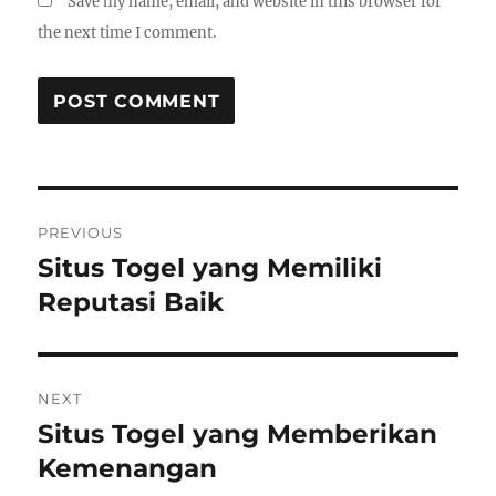
Save my name, email, and website in this browser for
the next time I comment.
Post
PREVIOUS
navigation
Situs Togel yang Memiliki
Previous
post:
Reputasi Baik
NEXT
Situs Togel yang Memberikan
Next
post:
Kemenangan