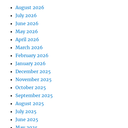
August 2026
July 2026
June 2026
May 2026
April 2026
March 2026
February 2026
January 2026
December 2025
November 2025
October 2025
September 2025
August 2025
July 2025
June 2025
May 2025