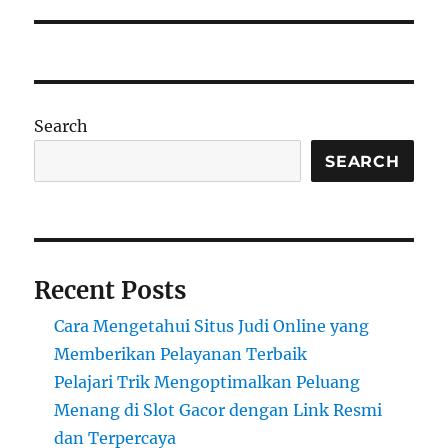
Search
SEARCH
Recent Posts
Cara Mengetahui Situs Judi Online yang
Memberikan Pelayanan Terbaik
Pelajari Trik Mengoptimalkan Peluang
Menang di Slot Gacor dengan Link Resmi
dan Terpercaya