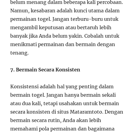
belum menang dalam beberapa kali percobaan.
Namun, kesabaran adalah kunci utama dalam
permainan togel. Jangan terburu-buru untuk
mengambil keputusan atau bertaruh lebih
banyak jika Anda belum yakin. Cobalah untuk
menikmati permainan dan bermain dengan
tenang.
7. Bermain Secara Konsisten
Konsistensi adalah hal yang penting dalam
bermain togel. Jangan hanya bermain sekali
atau dua kali, tetapi usahakan untuk bermain
secara konsisten di situs Mataramtoto. Dengan
bermain secara rutin, Anda akan lebih
memahami pola permainan dan bagaimana