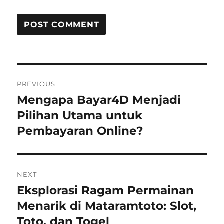
Post
PREVIOUS
navigation
Mengapa Bayar4D Menjadi
Previous
post:
Pilihan Utama untuk
Pembayaran Online?
NEXT
Eksplorasi Ragam Permainan
Next
post:
Menarik di Mataramtoto: Slot,
Toto, dan Togel