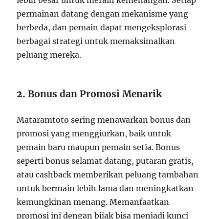
lebih besar untuk meraih kemenangan. Setiap
permainan datang dengan mekanisme yang
berbeda, dan pemain dapat mengeksplorasi
berbagai strategi untuk memaksimalkan
peluang mereka.
2.
Bonus dan Promosi Menarik
Mataramtoto sering menawarkan bonus dan
promosi yang menggiurkan, baik untuk
pemain baru maupun pemain setia. Bonus
seperti bonus selamat datang, putaran gratis,
atau cashback memberikan peluang tambahan
untuk bermain lebih lama dan meningkatkan
kemungkinan menang. Memanfaatkan
promosi ini dengan bijak bisa menjadi kunci