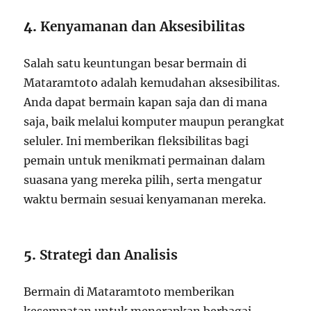
4.
Kenyamanan dan Aksesibilitas
Salah satu keuntungan besar bermain di
Mataramtoto adalah kemudahan aksesibilitas.
Anda dapat bermain kapan saja dan di mana
saja, baik melalui komputer maupun perangkat
seluler. Ini memberikan fleksibilitas bagi
pemain untuk menikmati permainan dalam
suasana yang mereka pilih, serta mengatur
waktu bermain sesuai kenyamanan mereka.
5.
Strategi dan Analisis
Bermain di Mataramtoto memberikan