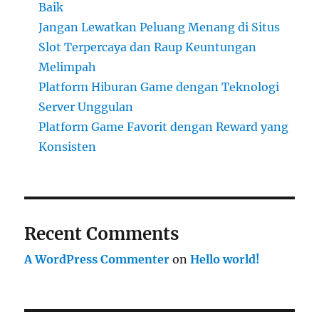
Baik
Jangan Lewatkan Peluang Menang di Situs
Slot Terpercaya dan Raup Keuntungan
Melimpah
Platform Hiburan Game dengan Teknologi
Server Unggulan
Platform Game Favorit dengan Reward yang
Konsisten
Recent Comments
A WordPress Commenter
on
Hello world!