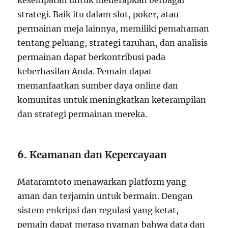
kesempatan untuk menerapkan berbagai
strategi. Baik itu dalam slot, poker, atau
permainan meja lainnya, memiliki pemahaman
tentang peluang, strategi taruhan, dan analisis
permainan dapat berkontribusi pada
keberhasilan Anda. Pemain dapat
memanfaatkan sumber daya online dan
komunitas untuk meningkatkan keterampilan
dan strategi permainan mereka.
6.
Keamanan dan Kepercayaan
Mataramtoto menawarkan platform yang
aman dan terjamin untuk bermain. Dengan
sistem enkripsi dan regulasi yang ketat,
pemain dapat merasa nyaman bahwa data dan