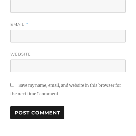
EMAIL
*
WEBSITE
Save my name, email, and website in this browser for
the next time I comment.