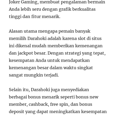
Joker Gaming, membuat pengalaman bermain
Anda lebih seru dengan grafik berkualitas
tinggi dan fitur menarik.
Alasan utama mengapa pemain banyak
memilih Darahoki adalah karena slot di situs
ini dikenal mudah memberikan kemenangan
dan jackpot besar. Dengan strategi yang tepat,
kesempatan Anda untuk mendapatkan
kemenangan besar dalam waktu singkat
sangat mungkin terjadi.
Selain itu, Darahoki juga menyediakan
berbagai bonus menarik seperti bonus new
member, cashback, free spin, dan bonus
deposit yang dapat meningkatkan kesempatan