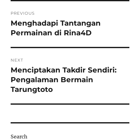
Post
PREVIOUS
navigation
Menghadapi Tantangan
Previous
post:
Permainan di Rina4D
NEXT
Menciptakan Takdir Sendiri:
Next
post:
Pengalaman Bermain
Tarungtoto
Search