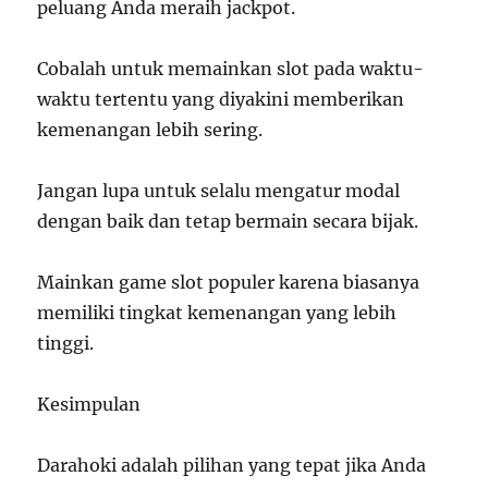
peluang Anda meraih jackpot.
Cobalah untuk memainkan slot pada waktu-
waktu tertentu yang diyakini memberikan
kemenangan lebih sering.
Jangan lupa untuk selalu mengatur modal
dengan baik dan tetap bermain secara bijak.
Mainkan game slot populer karena biasanya
memiliki tingkat kemenangan yang lebih
tinggi.
Kesimpulan
Darahoki adalah pilihan yang tepat jika Anda