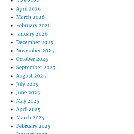
May 2026
April 2026
March 2026
February 2026
January 2026
December 2025
November 2025
October 2025
September 2025
August 2025
July 2025
June 2025
May 2025
April 2025
March 2025
February 2025