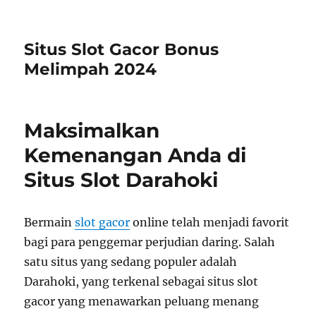
Situs Slot Gacor Bonus
Melimpah 2024
Maksimalkan
Kemenangan Anda di
Situs Slot Darahoki
Bermain
slot gacor
online telah menjadi favorit
bagi para penggemar perjudian daring. Salah
satu situs yang sedang populer adalah
Darahoki, yang terkenal sebagai situs slot
gacor yang menawarkan peluang menang