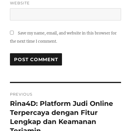
WEBSITE
Save my name, email, and website in this browser for
the next time I comment.
Post
PREVIOUS
navigation
Rina4D: Platform Judi Online
Previous
post:
Terpercaya dengan Fitur
Lengkap dan Keamanan
Terjamin