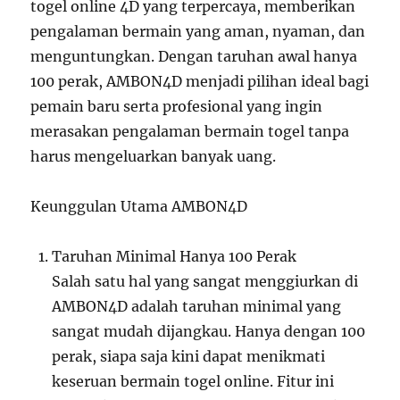
togel online 4D yang terpercaya, memberikan
pengalaman bermain yang aman, nyaman, dan
menguntungkan. Dengan taruhan awal hanya
100 perak, AMBON4D menjadi pilihan ideal bagi
pemain baru serta profesional yang ingin
merasakan pengalaman bermain togel tanpa
harus mengeluarkan banyak uang.
Keunggulan Utama AMBON4D
Taruhan Minimal Hanya 100 Perak
Salah satu hal yang sangat menggiurkan di
AMBON4D adalah taruhan minimal yang
sangat mudah dijangkau. Hanya dengan 100
perak, siapa saja kini dapat menikmati
keseruan bermain togel online. Fitur ini