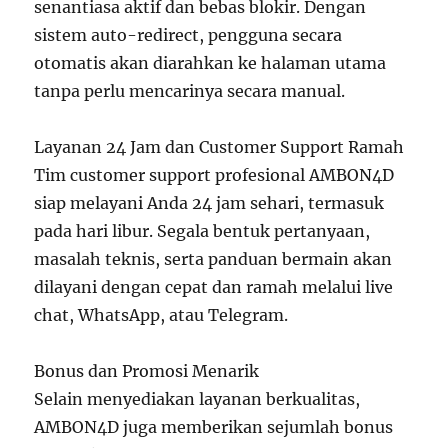
senantiasa aktif dan bebas blokir. Dengan
sistem auto-redirect, pengguna secara
otomatis akan diarahkan ke halaman utama
tanpa perlu mencarinya secara manual.
Layanan 24 Jam dan Customer Support Ramah
Tim customer support profesional AMBON4D
siap melayani Anda 24 jam sehari, termasuk
pada hari libur. Segala bentuk pertanyaan,
masalah teknis, serta panduan bermain akan
dilayani dengan cepat dan ramah melalui live
chat, WhatsApp, atau Telegram.
Bonus dan Promosi Menarik
Selain menyediakan layanan berkualitas,
AMBON4D juga memberikan sejumlah bonus