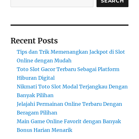
SEARCH
Recent Posts
Tips dan Trik Memenangkan Jackpot di Slot
Online dengan Mudah
Toto Slot Gacor Terbaru Sebagai Platform
Hiburan Digital
Nikmati Toto Slot Modal Terjangkau Dengan
Banyak Pilihan
Jelajahi Permainan Online Terbaru Dengan
Beragam Pilihan
Main Game Online Favorit dengan Banyak
Bonus Harian Menarik