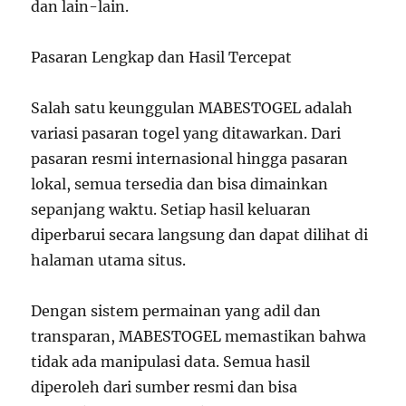
dan lain-lain.
Pasaran Lengkap dan Hasil Tercepat
Salah satu keunggulan MABESTOGEL adalah
variasi pasaran togel yang ditawarkan. Dari
pasaran resmi internasional hingga pasaran
lokal, semua tersedia dan bisa dimainkan
sepanjang waktu. Setiap hasil keluaran
diperbarui secara langsung dan dapat dilihat di
halaman utama situs.
Dengan sistem permainan yang adil dan
transparan, MABESTOGEL memastikan bahwa
tidak ada manipulasi data. Semua hasil
diperoleh dari sumber resmi dan bisa