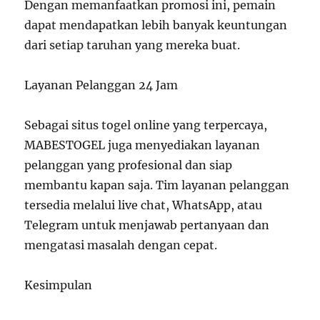
Dengan memanfaatkan promosi ini, pemain
dapat mendapatkan lebih banyak keuntungan
dari setiap taruhan yang mereka buat.
Layanan Pelanggan 24 Jam
Sebagai situs togel online yang terpercaya,
MABESTOGEL juga menyediakan layanan
pelanggan yang profesional dan siap
membantu kapan saja. Tim layanan pelanggan
tersedia melalui live chat, WhatsApp, atau
Telegram untuk menjawab pertanyaan dan
mengatasi masalah dengan cepat.
Kesimpulan