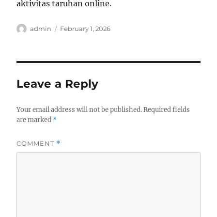
aktivitas taruhan online.
Author
Posted
admin
February 1, 2026
on
Leave a Reply
Your email address will not be published.
Required fields
are marked
*
COMMENT
*