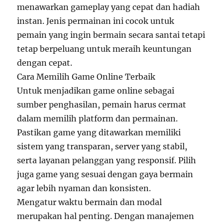
menawarkan gameplay yang cepat dan hadiah
instan. Jenis permainan ini cocok untuk
pemain yang ingin bermain secara santai tetapi
tetap berpeluang untuk meraih keuntungan
dengan cepat.
Cara Memilih Game Online Terbaik
Untuk menjadikan game online sebagai
sumber penghasilan, pemain harus cermat
dalam memilih platform dan permainan.
Pastikan game yang ditawarkan memiliki
sistem yang transparan, server yang stabil,
serta layanan pelanggan yang responsif. Pilih
juga game yang sesuai dengan gaya bermain
agar lebih nyaman dan konsisten.
Mengatur waktu bermain dan modal
merupakan hal penting. Dengan manajemen