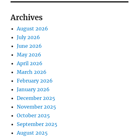
Archives
August 2026
July 2026
June 2026
May 2026
April 2026
March 2026
February 2026
January 2026
December 2025
November 2025
October 2025
September 2025
August 2025