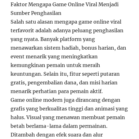
Faktor Mengapa Game Online Viral Menjadi
Sumber Penghasilan
Salah satu alasan mengapa game online viral
terfavorit adalah adanya peluang penghasilan
yang nyata. Banyak platform yang
menawarkan sistem hadiah, bonus harian, dan
event menarik yang meningkatkan
kemungkinan pemain untuk meraih
keuntungan. Selain itu, fitur seperti putaran
gratis, pengembalian dana, dan misi harian
menarik perhatian para pemain aktif.
Game online modern juga dirancang dengan
grafis yang berkualitas tinggi dan animasi yang
halus. Visual yang menawan membuat pemain
betah berlama-lama dalam permainan.
Ditambah dengan efek suara dan alur