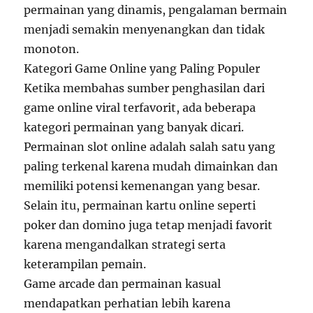
permainan yang dinamis, pengalaman bermain
menjadi semakin menyenangkan dan tidak
monoton.
Kategori Game Online yang Paling Populer
Ketika membahas sumber penghasilan dari
game online viral terfavorit, ada beberapa
kategori permainan yang banyak dicari.
Permainan slot online adalah salah satu yang
paling terkenal karena mudah dimainkan dan
memiliki potensi kemenangan yang besar.
Selain itu, permainan kartu online seperti
poker dan domino juga tetap menjadi favorit
karena mengandalkan strategi serta
keterampilan pemain.
Game arcade dan permainan kasual
mendapatkan perhatian lebih karena