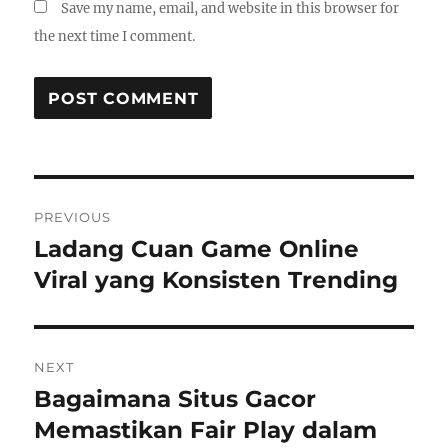
Save my name, email, and website in this browser for
the next time I comment.
Post
PREVIOUS
navigation
Ladang Cuan Game Online
Previous
post:
Viral yang Konsisten Trending
NEXT
Bagaimana Situs Gacor
Next
post:
Memastikan Fair Play dalam