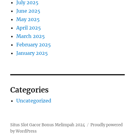
July 2025
June 2025
May 2025
April 2025
March 2025
February 2025
January 2025
Categories
Uncategorized
Situs Slot Gacor Bonus Melimpah 2024
Proudly powered
by WordPress