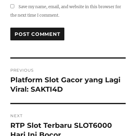
Save my name, email, and website in this browser for
the next time I comment.
Post
PREVIOUS
navigation
Platform Slot Gacor yang Lagi
Previous
post:
Viral: SAKTI4D
NEXT
RTP Slot Terbaru SLOT6000
Next
post:
Hari Ini Bocor