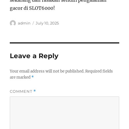
sekarang dan rasakan sendiri pengalaman
gacor di SLOT6000!
Author
Posted
admin
July 10, 2025
on
Leave a Reply
Your email address will not be published.
Required fields
are marked
*
COMMENT
*