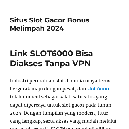
Situs Slot Gacor Bonus
Melimpah 2024
Link SLOT6000 Bisa
Diakses Tanpa VPN
Industri permainan slot di dunia maya terus
bergerak maju dengan pesat, dan
slot 6000
telah muncul sebagai salah satu situs yang
dapat dipercaya untuk slot gacor pada tahun
2025. Dengan tampilan yang modern, fitur
yang lengkap, serta akses yang mudah melalui