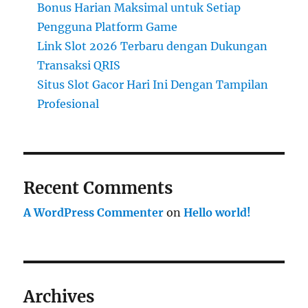
Bonus Harian Maksimal untuk Setiap
Pengguna Platform Game
Link Slot 2026 Terbaru dengan Dukungan
Transaksi QRIS
Situs Slot Gacor Hari Ini Dengan Tampilan
Profesional
Recent Comments
A WordPress Commenter
on
Hello world!
Archives