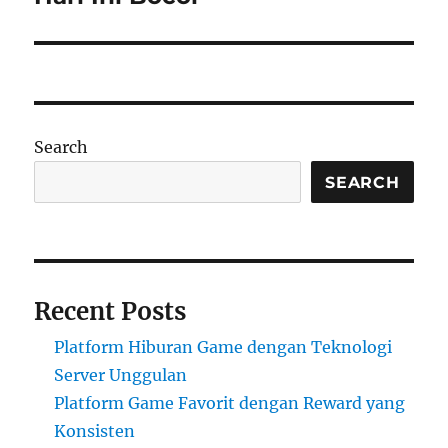
Search
SEARCH
Recent Posts
Platform Hiburan Game dengan Teknologi
Server Unggulan
Platform Game Favorit dengan Reward yang
Konsisten