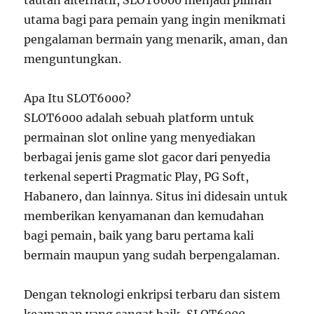
tautan alternatif, SLOT6000 menjadi pilihan
utama bagi para pemain yang ingin menikmati
pengalaman bermain yang menarik, aman, dan
menguntungkan.
Apa Itu SLOT6000?
SLOT6000 adalah sebuah platform untuk
permainan slot online yang menyediakan
berbagai jenis game slot gacor dari penyedia
terkenal seperti Pragmatic Play, PG Soft,
Habanero, dan lainnya. Situs ini didesain untuk
memberikan kenyamanan dan kemudahan
bagi pemain, baik yang baru pertama kali
bermain maupun yang sudah berpengalaman.
Dengan teknologi enkripsi terbaru dan sistem