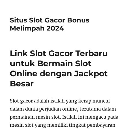
Situs Slot Gacor Bonus
Melimpah 2024
Link Slot Gacor Terbaru
untuk Bermain Slot
Online dengan Jackpot
Besar
Slot gacor adalah istilah yang kerap muncul
dalam dunia perjudian online, terutama dalam
permainan mesin slot. Istilah ini mengacu pada
mesin slot yang memiliki tingkat pembayaran