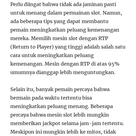
Perlu diingat bahwa tidak ada jaminan pasti
untuk menang dalam permainan slot. Namun,
ada beberapa tips yang dapat membantu
pemain meningkatkan peluang kemenangan
mereka. Memilih mesin slot dengan RTP
(Return to Player) yang tinggi adalah salah satu
cara untuk meningkatkan peluang
kemenangan. Mesin dengan RTP di atas 95%
umumnya dianggap lebih menguntungkan.
Selain itu, banyak pemain percaya bahwa
bermain pada waktu tertentu bisa
meningkatkan peluang menang. Beberapa
percaya bahwa mesin slot lebih mungkin
memberikan jackpot selama jam-jam tertentu.
Meskipun ini mungkin lebih ke mitos, tidak