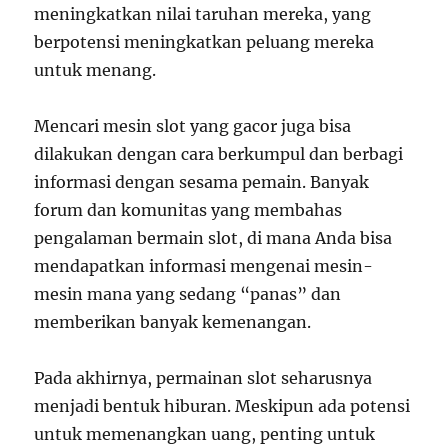
meningkatkan nilai taruhan mereka, yang
berpotensi meningkatkan peluang mereka
untuk menang.
Mencari mesin slot yang gacor juga bisa
dilakukan dengan cara berkumpul dan berbagi
informasi dengan sesama pemain. Banyak
forum dan komunitas yang membahas
pengalaman bermain slot, di mana Anda bisa
mendapatkan informasi mengenai mesin-
mesin mana yang sedang “panas” dan
memberikan banyak kemenangan.
Pada akhirnya, permainan slot seharusnya
menjadi bentuk hiburan. Meskipun ada potensi
untuk memenangkan uang, penting untuk