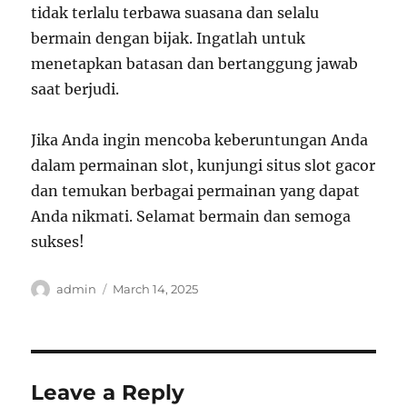
tidak terlalu terbawa suasana dan selalu
bermain dengan bijak. Ingatlah untuk
menetapkan batasan dan bertanggung jawab
saat berjudi.
Jika Anda ingin mencoba keberuntungan Anda
dalam permainan slot, kunjungi situs slot gacor
dan temukan berbagai permainan yang dapat
Anda nikmati. Selamat bermain dan semoga
sukses!
Author
Posted
admin
March 14, 2025
on
Leave a Reply