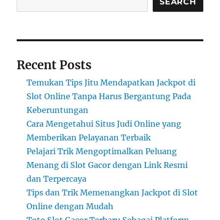
SEARCH
Recent Posts
Temukan Tips Jitu Mendapatkan Jackpot di
Slot Online Tanpa Harus Bergantung Pada
Keberuntungan
Cara Mengetahui Situs Judi Online yang
Memberikan Pelayanan Terbaik
Pelajari Trik Mengoptimalkan Peluang
Menang di Slot Gacor dengan Link Resmi
dan Terpercaya
Tips dan Trik Memenangkan Jackpot di Slot
Online dengan Mudah