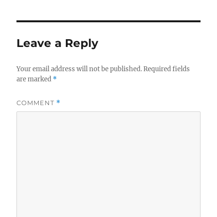
Leave a Reply
Your email address will not be published.
Required fields
are marked
*
COMMENT
*