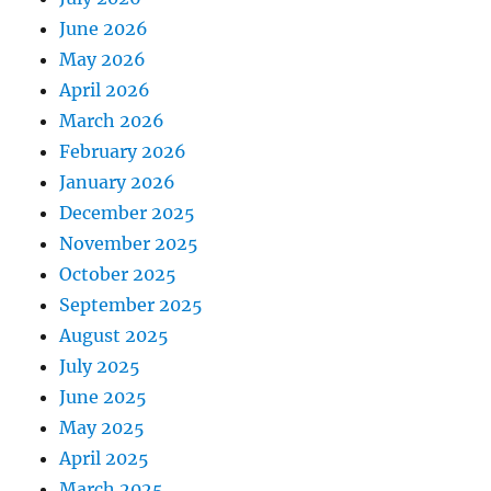
June 2026
May 2026
April 2026
March 2026
February 2026
January 2026
December 2025
November 2025
October 2025
September 2025
August 2025
July 2025
June 2025
May 2025
April 2025
March 2025