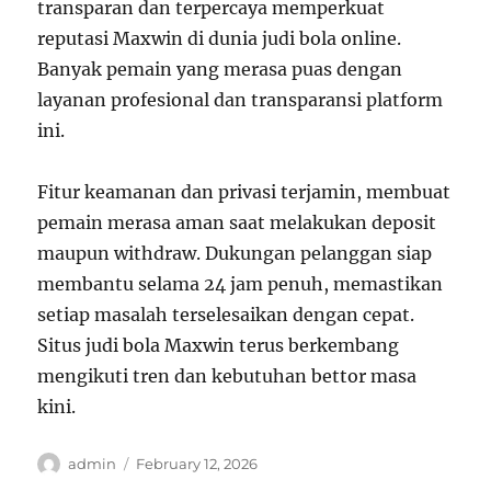
transparan dan terpercaya memperkuat
reputasi Maxwin di dunia judi bola online.
Banyak pemain yang merasa puas dengan
layanan profesional dan transparansi platform
ini.
Fitur keamanan dan privasi terjamin, membuat
pemain merasa aman saat melakukan deposit
maupun withdraw. Dukungan pelanggan siap
membantu selama 24 jam penuh, memastikan
setiap masalah terselesaikan dengan cepat.
Situs judi bola Maxwin terus berkembang
mengikuti tren dan kebutuhan bettor masa
kini.
Author
Posted
admin
February 12, 2026
on