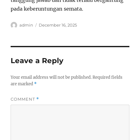
tanggung jawab dan tidak terlalu bergantung
pada keberuntungan semata.
Author
Posted
admin
December 16, 2025
on
Leave a Reply
Your email address will not be published.
Required fields
are marked
*
COMMENT
*