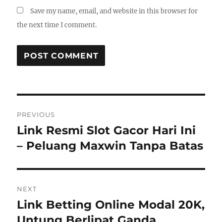
Save my name, email, and website in this browser for
the next time I comment.
Post
PREVIOUS
navigation
Link Resmi Slot Gacor Hari Ini
Previous
post:
– Peluang Maxwin Tanpa Batas
NEXT
Link Betting Online Modal 20K,
Next
post:
Untung Berlipat Ganda