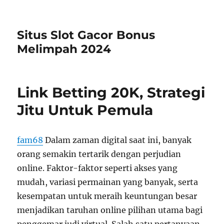
Situs Slot Gacor Bonus
Melimpah 2024
Link Betting 20K, Strategi
Jitu Untuk Pemula
fam68
Dalam zaman digital saat ini, banyak
orang semakin tertarik dengan perjudian
online. Faktor-faktor seperti akses yang
mudah, variasi permainan yang banyak, serta
kesempatan untuk meraih keuntungan besar
menjadikan taruhan online pilihan utama bagi