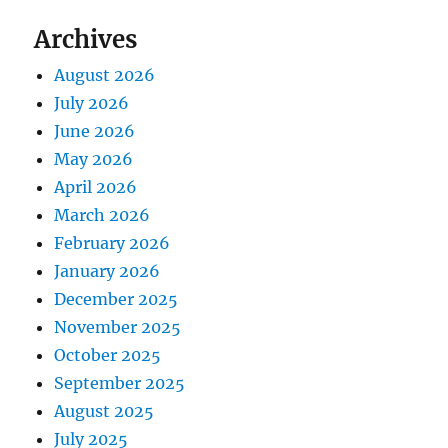
Archives
August 2026
July 2026
June 2026
May 2026
April 2026
March 2026
February 2026
January 2026
December 2025
November 2025
October 2025
September 2025
August 2025
July 2025