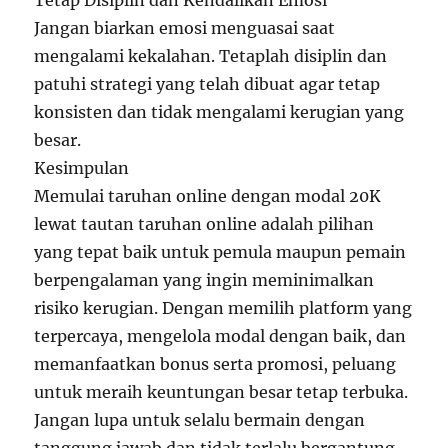
Tetap Disiplin dan Kendalikan Emosi
Jangan biarkan emosi menguasai saat
mengalami kekalahan. Tetaplah disiplin dan
patuhi strategi yang telah dibuat agar tetap
konsisten dan tidak mengalami kerugian yang
besar.
Kesimpulan
Memulai taruhan online dengan modal 20K
lewat tautan taruhan online adalah pilihan
yang tepat baik untuk pemula maupun pemain
berpengalaman yang ingin meminimalkan
risiko kerugian. Dengan memilih platform yang
terpercaya, mengelola modal dengan baik, dan
memanfaatkan bonus serta promosi, peluang
untuk meraih keuntungan besar tetap terbuka.
Jangan lupa untuk selalu bermain dengan