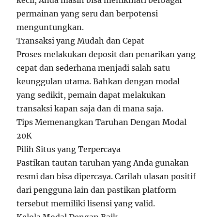
kecil, Anda masih bisa menikmati berbagai
permainan yang seru dan berpotensi
menguntungkan.
Transaksi yang Mudah dan Cepat
Proses melakukan deposit dan penarikan yang
cepat dan sederhana menjadi salah satu
keunggulan utama. Bahkan dengan modal
yang sedikit, pemain dapat melakukan
transaksi kapan saja dan di mana saja.
Tips Memenangkan Taruhan Dengan Modal
20K
Pilih Situs yang Terpercaya
Pastikan tautan taruhan yang Anda gunakan
resmi dan bisa dipercaya. Carilah ulasan positif
dari pengguna lain dan pastikan platform
tersebut memiliki lisensi yang valid.