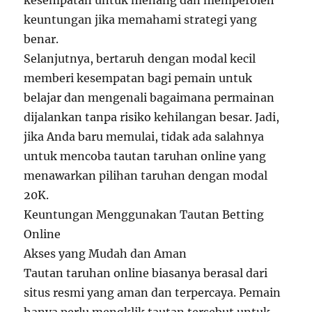
kesempatan untuk menang dan memperoleh
keuntungan jika memahami strategi yang
benar.
Selanjutnya, bertaruh dengan modal kecil
memberi kesempatan bagi pemain untuk
belajar dan mengenali bagaimana permainan
dijalankan tanpa risiko kehilangan besar. Jadi,
jika Anda baru memulai, tidak ada salahnya
untuk mencoba tautan taruhan online yang
menawarkan pilihan taruhan dengan modal
20K.
Keuntungan Menggunakan Tautan Betting
Online
Akses yang Mudah dan Aman
Tautan taruhan online biasanya berasal dari
situs resmi yang aman dan terpercaya. Pemain