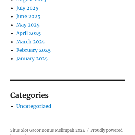
July 2025
June 2025
May 2025
April 2025
March 2025
February 2025
January 2025
Categories
Uncategorized
Situs Slot Gacor Bonus Melimpah 2024
Proudly powered