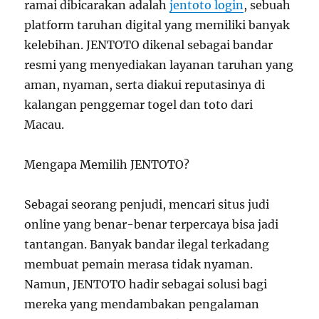
ramai dibicarakan adalah
jentoto login
, sebuah
platform taruhan digital yang memiliki banyak
kelebihan. JENTOTO dikenal sebagai bandar
resmi yang menyediakan layanan taruhan yang
aman, nyaman, serta diakui reputasinya di
kalangan penggemar togel dan toto dari
Macau.
Mengapa Memilih JENTOTO?
Sebagai seorang penjudi, mencari situs judi
online yang benar-benar terpercaya bisa jadi
tantangan. Banyak bandar ilegal terkadang
membuat pemain merasa tidak nyaman.
Namun, JENTOTO hadir sebagai solusi bagi
mereka yang mendambakan pengalaman