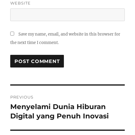
WEBSITE
Save my name, email, and website in this browser for
the next time I comment.
Post
PREVIOUS
navigation
Menyelami Dunia Hiburan
Previous
post:
Digital yang Penuh Inovasi