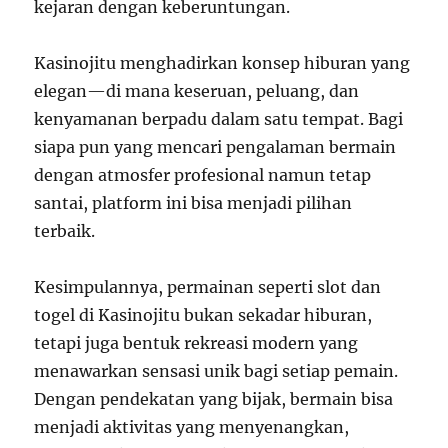
kejaran dengan keberuntungan.
Kasinojitu menghadirkan konsep hiburan yang
elegan—di mana keseruan, peluang, dan
kenyamanan berpadu dalam satu tempat. Bagi
siapa pun yang mencari pengalaman bermain
dengan atmosfer profesional namun tetap
santai, platform ini bisa menjadi pilihan
terbaik.
Kesimpulannya, permainan seperti slot dan
togel di Kasinojitu bukan sekadar hiburan,
tetapi juga bentuk rekreasi modern yang
menawarkan sensasi unik bagi setiap pemain.
Dengan pendekatan yang bijak, bermain bisa
menjadi aktivitas yang menyenangkan,