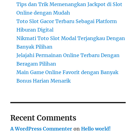
Tips dan Trik Memenangkan Jackpot di Slot
Online dengan Mudah
Toto Slot Gacor Terbaru Sebagai Platform
Hiburan Digital
Nikmati Toto Slot Modal Terjangkau Dengan
Banyak Pilihan
Jelajahi Permainan Online Terbaru Dengan
Beragam Pilihan
Main Game Online Favorit dengan Banyak
Bonus Harian Menarik
Recent Comments
A WordPress Commenter
on
Hello world!