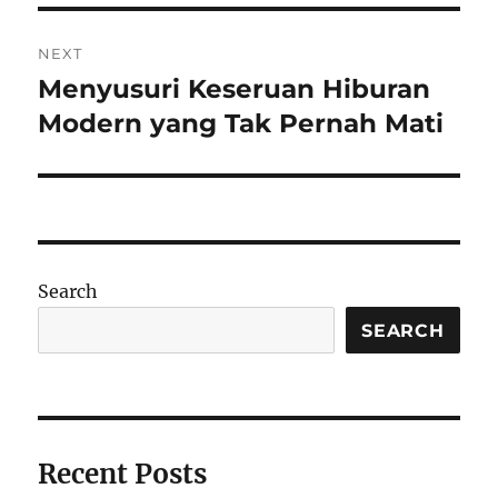
NEXT
Menyusuri Keseruan Hiburan
Next
post:
Modern yang Tak Pernah Mati
Search
SEARCH
Recent Posts