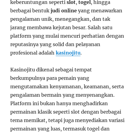
keberuntungan seperti
slot
,
togel
, hingga
berbagai bentuk
judi online
yang menawarkan
pengalaman unik, menegangkan, dan tak
jarang membawa kejutan besar. Salah satu
platform yang mulai mencuri perhatian dengan
reputasinya yang solid dan pelayanan
profesional adalah
kasinojitu
.
Kasinojitu dikenal sebagai tempat
berkumpulnya para pemain yang
mengutamakan kenyamanan, keamanan, serta
pengalaman bermain yang menyenangkan.
Platform ini bukan hanya menghadirkan
permainan klasik seperti slot dengan berbagai
tema memikat, tetapi juga menyediakan variasi
permainan yang luas, termasuk togel dan