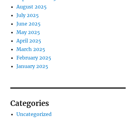
August 2025
July 2025
June 2025
May 2025
April 2025
March 2025
February 2025
January 2025
Categories
Uncategorized