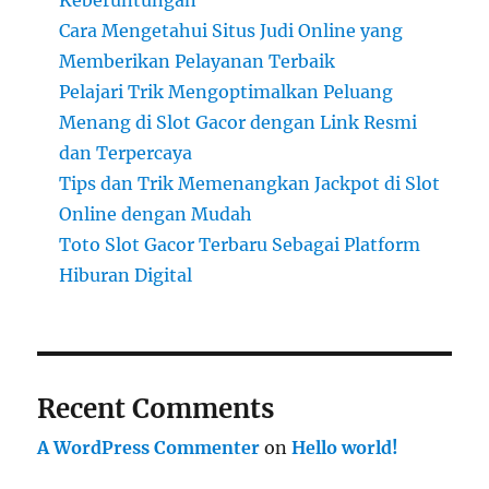
Keberuntungan
Cara Mengetahui Situs Judi Online yang
Memberikan Pelayanan Terbaik
Pelajari Trik Mengoptimalkan Peluang
Menang di Slot Gacor dengan Link Resmi
dan Terpercaya
Tips dan Trik Memenangkan Jackpot di Slot
Online dengan Mudah
Toto Slot Gacor Terbaru Sebagai Platform
Hiburan Digital
Recent Comments
A WordPress Commenter
on
Hello world!