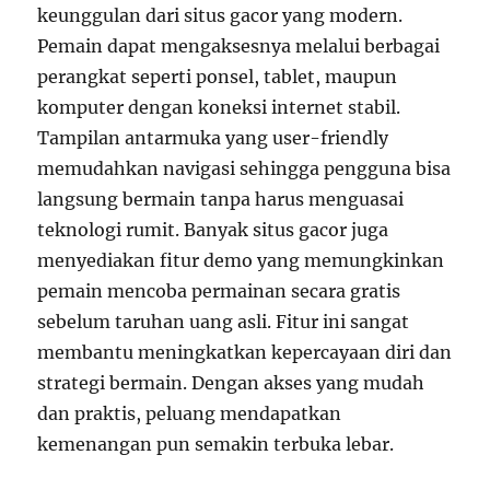
keunggulan dari situs gacor yang modern.
Pemain dapat mengaksesnya melalui berbagai
perangkat seperti ponsel, tablet, maupun
komputer dengan koneksi internet stabil.
Tampilan antarmuka yang user-friendly
memudahkan navigasi sehingga pengguna bisa
langsung bermain tanpa harus menguasai
teknologi rumit. Banyak situs gacor juga
menyediakan fitur demo yang memungkinkan
pemain mencoba permainan secara gratis
sebelum taruhan uang asli. Fitur ini sangat
membantu meningkatkan kepercayaan diri dan
strategi bermain. Dengan akses yang mudah
dan praktis, peluang mendapatkan
kemenangan pun semakin terbuka lebar.