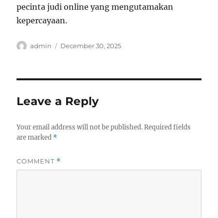
pecinta judi online yang mengutamakan
kepercayaan.
Author
Posted
admin
December 30, 2025
on
Leave a Reply
Your email address will not be published.
Required fields
are marked
*
COMMENT
*