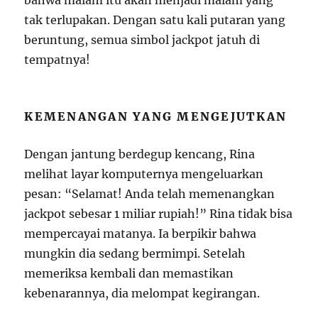
bahwa malam itu akan menjadi malam yang
tak terlupakan. Dengan satu kali putaran yang
beruntung, semua simbol jackpot jatuh di
tempatnya!
KEMENANGAN YANG MENGEJUTKAN
Dengan jantung berdegup kencang, Rina
melihat layar komputernya mengeluarkan
pesan: “Selamat! Anda telah memenangkan
jackpot sebesar 1 miliar rupiah!” Rina tidak bisa
mempercayai matanya. Ia berpikir bahwa
mungkin dia sedang bermimpi. Setelah
memeriksa kembali dan memastikan
kebenarannya, dia melompat kegirangan.