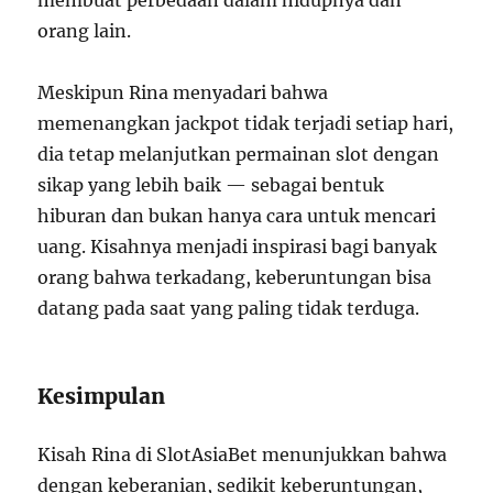
membuat perbedaan dalam hidupnya dan
orang lain.
Meskipun Rina menyadari bahwa
memenangkan jackpot tidak terjadi setiap hari,
dia tetap melanjutkan permainan slot dengan
sikap yang lebih baik — sebagai bentuk
hiburan dan bukan hanya cara untuk mencari
uang. Kisahnya menjadi inspirasi bagi banyak
orang bahwa terkadang, keberuntungan bisa
datang pada saat yang paling tidak terduga.
Kesimpulan
Kisah Rina di SlotAsiaBet menunjukkan bahwa
dengan keberanian, sedikit keberuntungan,