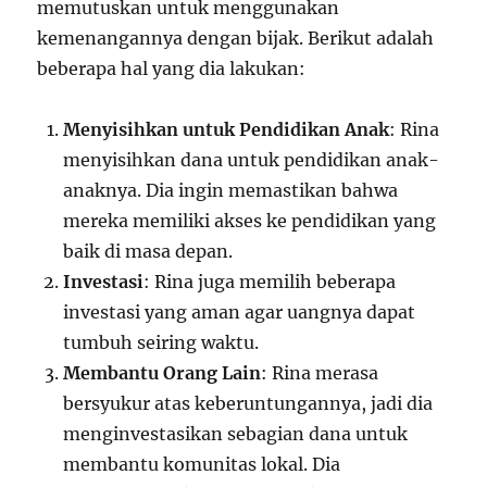
memutuskan untuk menggunakan
kemenangannya dengan bijak. Berikut adalah
beberapa hal yang dia lakukan:
Menyisihkan untuk Pendidikan Anak
: Rina
menyisihkan dana untuk pendidikan anak-
anaknya. Dia ingin memastikan bahwa
mereka memiliki akses ke pendidikan yang
baik di masa depan.
Investasi
: Rina juga memilih beberapa
investasi yang aman agar uangnya dapat
tumbuh seiring waktu.
Membantu Orang Lain
: Rina merasa
bersyukur atas keberuntungannya, jadi dia
menginvestasikan sebagian dana untuk
membantu komunitas lokal. Dia