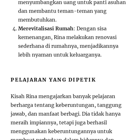
menyumbangkan uang untuk panti asuhan
dan membantu teman-teman yang
membutuhkan.
Merevitalisasi Rumah
: Dengan sisa
kemenangan, Rina melakukan renovasi
sederhana di rumahnya, menjadikannya
lebih nyaman untuk keluarganya.
PELAJARAN YANG DIPETIK
Kisah Rina mengajarkan banyak pelajaran
berharga tentang keberuntungan, tanggung
jawab, dan manfaat berbagi. Dia tidak hanya
meraih impiannya, tetapi juga berhasil
menggunakan keberuntungannya untuk