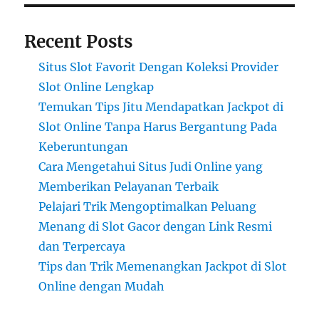
Recent Posts
Situs Slot Favorit Dengan Koleksi Provider
Slot Online Lengkap
Temukan Tips Jitu Mendapatkan Jackpot di
Slot Online Tanpa Harus Bergantung Pada
Keberuntungan
Cara Mengetahui Situs Judi Online yang
Memberikan Pelayanan Terbaik
Pelajari Trik Mengoptimalkan Peluang
Menang di Slot Gacor dengan Link Resmi
dan Terpercaya
Tips dan Trik Memenangkan Jackpot di Slot
Online dengan Mudah