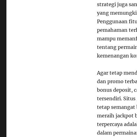
strategi juga s
yang memungkin
Penggunaan fit
pemahaman terh
mampu memanfaa
tentang permain
kemenangan kon
Agar tetap mend
dan promo terbar
bonus deposit, c
tersendiri. Situ
tetap semangat 
meraih jackpot 
terpercaya ada
dalam permainan