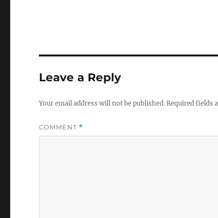
Leave a Reply
Your email address will not be published.
Required fields
COMMENT
*