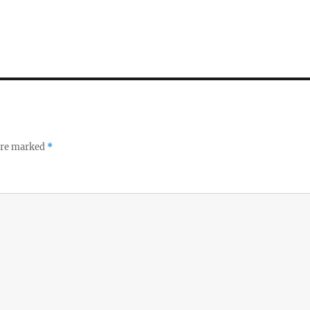
 are marked
*