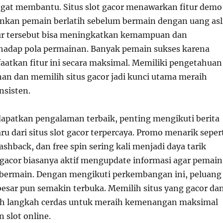
angat membantu. Situs slot gacor menawarkan fitur demo
kan pemain berlatih sebelum bermain dengan uang asli
ur tersebut bisa meningkatkan kemampuan dan
adap pola permainan. Banyak pemain sukses karena
tkan fitur ini secara maksimal. Memiliki pengetahuan
an dan memilih situs gacor jadi kunci utama meraih
sisten.
apatkan pengalaman terbaik, penting mengikuti berita
u dari situs slot gacor terpercaya. Promo menarik seper
ashback, dan free spin sering kali menjadi daya tarik
s gacor biasanya aktif mengupdate informasi agar pemain
bermain. Dengan mengikuti perkembangan ini, peluang
besar pun semakin terbuka. Memilih situs yang gacor da
lah langkah cerdas untuk meraih kemenangan maksimal
 slot online.