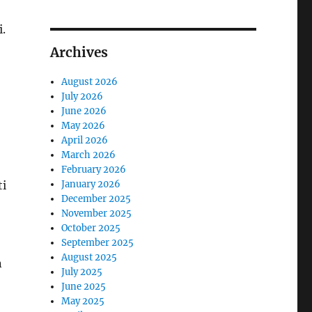
.
Archives
August 2026
July 2026
June 2026
May 2026
April 2026
March 2026
February 2026
ti
January 2026
December 2025
November 2025
October 2025
September 2025
August 2025
n
July 2025
June 2025
May 2025