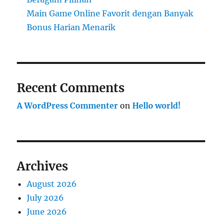
Main Game Online Favorit dengan Banyak
Bonus Harian Menarik
Recent Comments
A WordPress Commenter
on
Hello world!
Archives
August 2026
July 2026
June 2026