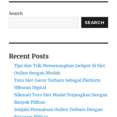
Search
SEARCH
Recent Posts
Tips dan Trik Memenangkan Jackpot di Slot
Online dengan Mudah
Toto Slot Gacor Terbaru Sebagai Platform
Hiburan Digital
Nikmati Toto Slot Modal Terjangkau Dengan
Banyak Pilihan
Jelajahi Permainan Online Terbaru Dengan
Beragam Pilihan