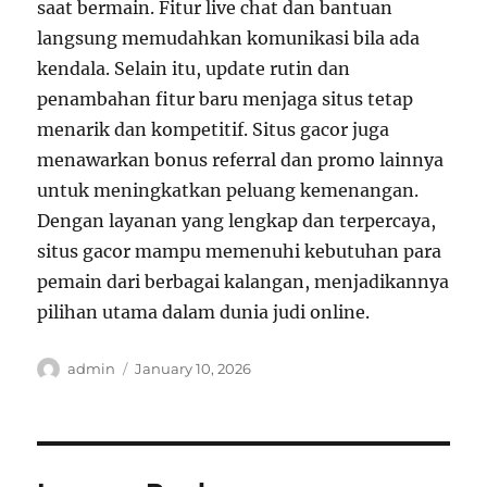
saat bermain. Fitur live chat dan bantuan
langsung memudahkan komunikasi bila ada
kendala. Selain itu, update rutin dan
penambahan fitur baru menjaga situs tetap
menarik dan kompetitif. Situs gacor juga
menawarkan bonus referral dan promo lainnya
untuk meningkatkan peluang kemenangan.
Dengan layanan yang lengkap dan terpercaya,
situs gacor mampu memenuhi kebutuhan para
pemain dari berbagai kalangan, menjadikannya
pilihan utama dalam dunia judi online.
Author
Posted
admin
January 10, 2026
on