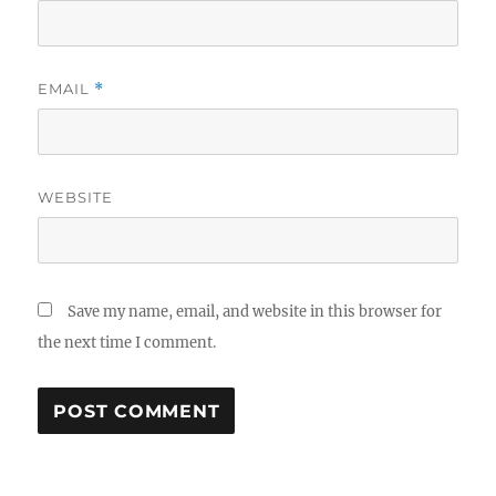
EMAIL
*
WEBSITE
Save my name, email, and website in this browser for
the next time I comment.