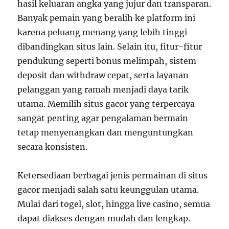
hasil keluaran angka yang jujur dan transparan.
Banyak pemain yang beralih ke platform ini
karena peluang menang yang lebih tinggi
dibandingkan situs lain. Selain itu, fitur-fitur
pendukung seperti bonus melimpah, sistem
deposit dan withdraw cepat, serta layanan
pelanggan yang ramah menjadi daya tarik
utama. Memilih situs gacor yang terpercaya
sangat penting agar pengalaman bermain
tetap menyenangkan dan menguntungkan
secara konsisten.
Ketersediaan berbagai jenis permainan di situs
gacor menjadi salah satu keunggulan utama.
Mulai dari togel, slot, hingga live casino, semua
dapat diakses dengan mudah dan lengkap.