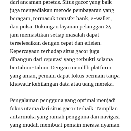
dari ancaman peretas. Situs gacor yang baik
juga menyediakan metode pembayaran yang
beragam, termasuk transfer bank, e-wallet,
dan pulsa. Dukungan layanan pelanggan 24
jam memastikan setiap masalah dapat
terselesaikan dengan cepat dan efisien.
Kepercayaan terhadap situs gacor juga
dibangun dari reputasi yang terbukti selama
bertahun-tahun. Dengan memilih platform
yang aman, pemain dapat fokus bermain tanpa
khawatir kehilangan data atau uang mereka.
Pengalaman pengguna yang optimal menjadi
fokus utama dari situs gacor terbaik. Tampilan
antarmuka yang ramah pengguna dan navigasi
yang mudah membuat pemain merasa nyaman