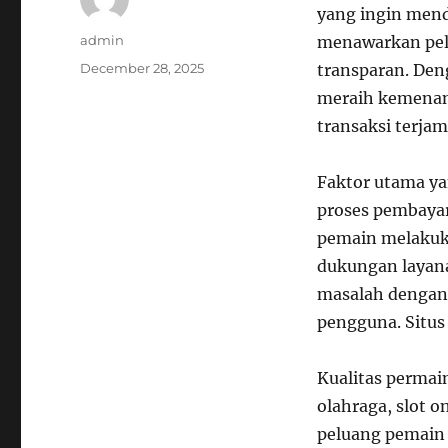
yang ingin mend
Author
admin
menawarkan pelu
Posted
December 28, 2025
transparan. Den
on
meraih kemenan
transaksi terja
Faktor utama ya
proses pembayar
pemain melakukan
dukungan layan
masalah dengan 
pengguna. Situs
Kualitas permain
olahraga, slot o
peluang pemain 