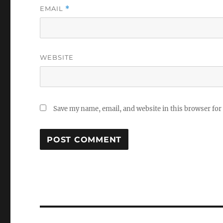
EMAIL
*
WEBSITE
Save my name, email, and website in this browser for
Post