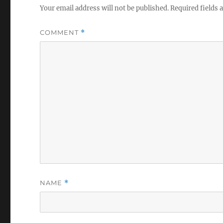
Your email address will not be published.
Required fields
COMMENT
*
NAME
*