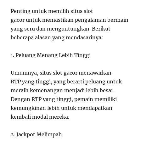
Penting untuk memilih situs slot
gacor untuk memastikan pengalaman bermain
yang seru dan menguntungkan. Berikut
beberapa alasan yang mendasarinya:
1. Peluang Menang Lebih Tinggi
Umumnya, situs slot gacor menawarkan
RTP yang tinggi, yang berarti peluang untuk
meraih kemenangan menjadi lebih besar.
Dengan RTP yang tinggi, pemain memiliki
kemungkinan lebih untuk mendapatkan
kembali modal mereka.
2. Jackpot Melimpah