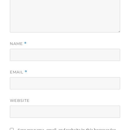
NAME
*
EMAIL
*
WEBSITE