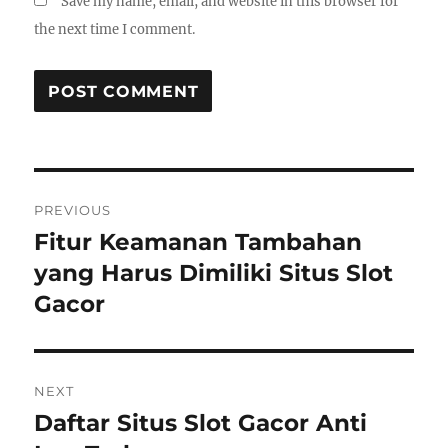
Save my name, email, and website in this browser for
the next time I comment.
Post
PREVIOUS
navigation
Fitur Keamanan Tambahan
Previous
post:
yang Harus Dimiliki Situs Slot
Gacor
NEXT
Daftar Situs Slot Gacor Anti
Next