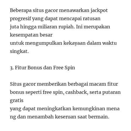
Beberapa situs gacor menawarkan jackpot
progresif yang dapat mencapai ratusan
juta hingga miliaran rupiah. Ini merupakan
kesempatan besar
untuk mengumpulkan kekayaan dalam waktu
singkat.
3. Fitur Bonus dan Free Spin
Situs gacor memberikan berbagai macam fitur
bonus seperti free spin, cashback, serta putaran
gratis
yang dapat meningkatkan kemungkinan mena
ng dan menambah keseruan saat bermain.