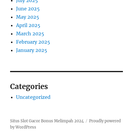
July 2025
June 2025
May 2025
April 2025
March 2025
February 2025
January 2025
Categories
Uncategorized
Situs Slot Gacor Bonus Melimpah 2024
Proudly powered
by WordPress