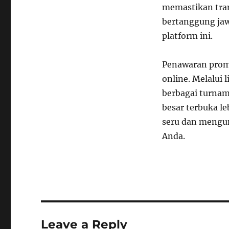
memastikan tran
bertanggung jaw
platform ini.
Penawaran promo
online. Melalui 
berbagai turna
besar terbuka l
seru dan mengu
Anda.
Leave a Reply