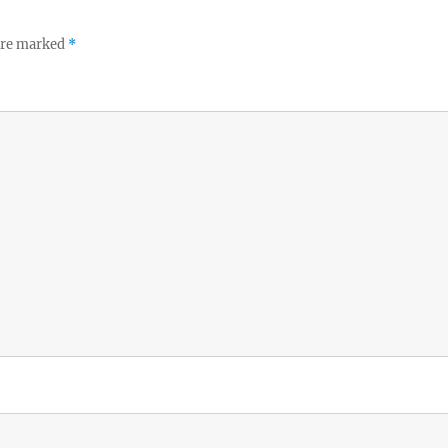
 are marked
*