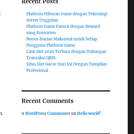
Recent Posts
g
Platform Hiburan Game dengan Teknologi
Server Unggulan
Platform Game Favorit dengan Reward
yang Konsisten
Bonus Harian Maksimal untuk Setiap
Pengguna Platform Game
Link Slot 2026 Terbaru dengan Dukungan
n
Transaksi QRIS
Situs Slot Gacor Hari Ini Dengan Tampilan
Profesional
Recent Comments
n.
A WordPress Commenter
on
Hello world!