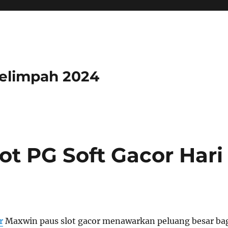
Melimpah 2024
lot PG Soft Gacor Hari
r
Maxwin paus slot gacor menawarkan peluang besar ba