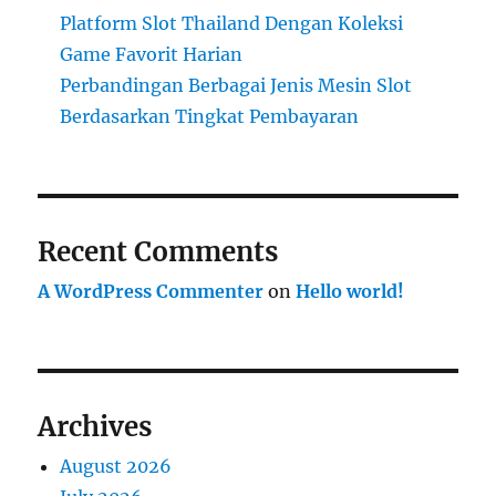
Platform Slot Thailand Dengan Koleksi
Game Favorit Harian
Perbandingan Berbagai Jenis Mesin Slot
Berdasarkan Tingkat Pembayaran
Recent Comments
A WordPress Commenter
on
Hello world!
Archives
August 2026